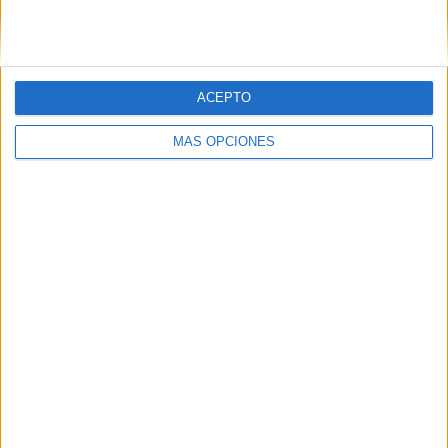
ACEPTO
MÁS OPCIONES
El desafío de la integración
El informe recoge también testimonios de
jóvenes
inmigrantes tutelados en Ceuta
que manifiestan
preocupaciones reales sobre su futuro. Entre ellas destaca
el temor a
perder la documentación al cumplir la
mayoría de edad
, lo que pone en riesgo su estatus legal y
dificulta su integración social y laboral.