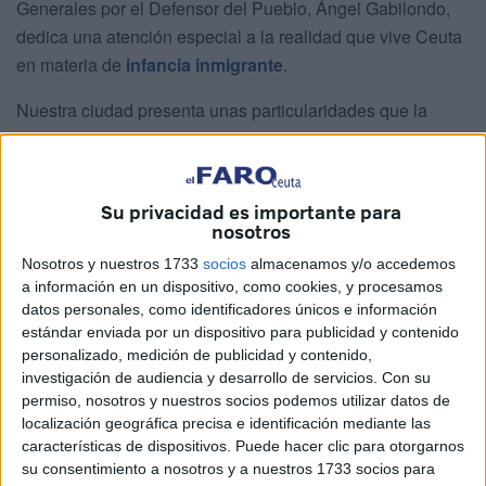
Generales por el Defensor del Pueblo, Ángel Gabilondo,
dedica una atención especial a la realidad que vive Ceuta
en materia de
infancia inmigrante
.
Nuestra ciudad presenta unas particularidades que la
convierten en un punto crítico dentro del sistema español
de protección a menores extranjeros, tanto acompañados
como no acompañados.
Su privacidad es importante para
nosotros
El informe destaca que, a 31 de diciembre de 2023, Ceuta
Nosotros y nuestros 1733
socios
almacenamos y/o accedemos
registraba un total de
234 menores extranjeros bajo
a información en un dispositivo, como cookies, y procesamos
tutela
, de los cuales
185 disponían de autorización de
datos personales, como identificadores únicos e información
residencia
. Esto supone un porcentaje del
79%
, muy por
estándar enviada por un dispositivo para publicidad y contenido
encima de la media estatal que se sitúa alrededor del 27%.
personalizado, medición de publicidad y contenido,
investigación de audiencia y desarrollo de servicios.
Con su
Este dato refleja que, en comparación con otras regiones,
permiso, nosotros y nuestros socios podemos utilizar datos de
la gestión documental y la tramitación de permisos de
localización geográfica precisa e identificación mediante las
residencia para menores inmigrantes en Ceuta es más
características de dispositivos. Puede hacer clic para otorgarnos
eficaz.
su consentimiento a nosotros y a nuestros 1733 socios para