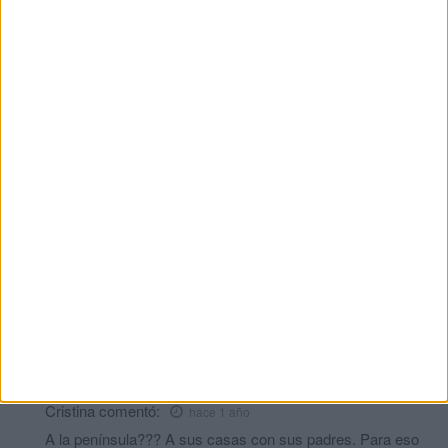
HACE 6 HORAS
Comments
3
Un Caballa
comentó:
hace 1 año
Podría estar incurriendo España y las ONGs en un delito de
secuestro de menores al no permitir que retornen a su país con
sus progenitores que según la ley es con quien deben de
estar....!
Caballas
comentó:
hace 1 año
les den acceso y menos trabas administrativas mandarlos la
peninsula ..hay mucho más recursos y acceso al empleo y
vivienda .
Cristina
comentó:
hace 1 año
A la península??? A sus casas con sus padres. Para eso