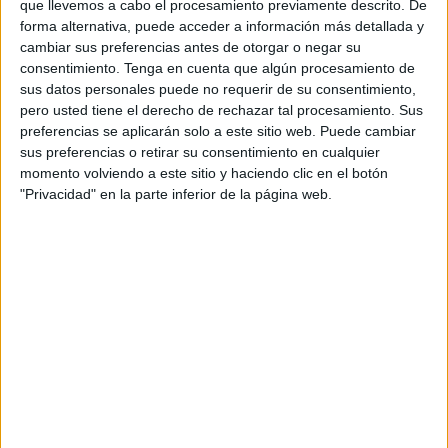
que llevemos a cabo el procesamiento previamente descrito. De
No obstante, esta regularización no debe ocultar los
forma alternativa, puede acceder a información más detallada y
importantes retos que enfrenta la ciudad en la atención
cambiar sus preferencias antes de otorgar o negar su
consentimiento.
Tenga en cuenta que algún procesamiento de
integral y protección de estos
niños y adolescentes
. La
sus datos personales puede no requerir de su consentimiento,
alta tasa de permisos es un indicador positivo, pero no
pero usted tiene el derecho de rechazar tal procesamiento. Sus
elimina las deficiencias en otros aspectos para su
preferencias se aplicarán solo a este sitio web. Puede cambiar
integración y bienestar.
sus preferencias o retirar su consentimiento en cualquier
momento volviendo a este sitio y haciendo clic en el botón
"Privacidad" en la parte inferior de la página web.
Impacto del nuevo Reglamento de
Extranjería
Una de las principales preocupaciones que el
Defensor
del Pueblo
recoge en su informe está relacionada con la
entrada en vigor el 20 de mayo del nuevo Reglamento
de Extranjería
. Este nuevo marco modifica el acceso al
arraigo para solicitantes de protección internacional,
estableciendo que el tiempo que una persona haya
pasado en España esperando la resolución de su solicitud