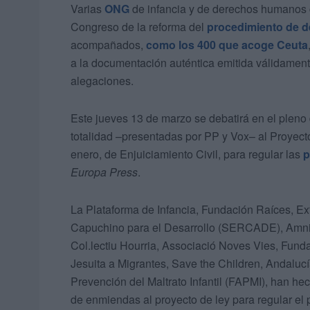
Varias
ONG
de infancia y de derechos humanos c
Congreso de la reforma del
procedimiento de d
acompañados,
como los 400 que acoge Ceuta
a la documentación auténtica emitida válidament
alegaciones.
Este jueves 13 de marzo se debatirá en el plen
totalidad –presentadas por PP y Vox– al Proyecto
enero, de Enjuiciamiento Civil, para regular las
p
Europa Press
.
La Plataforma de Infancia, Fundación Raíces, Ext
Capuchino para el Desarrollo (SERCADE), Amnist
Col.lectiu Hourria, Associació Noves Vies, Fund
Jesuita a Migrantes, Save the Children, Andaluc
Prevención del Maltrato Infantil (FAPMI), han hec
de enmiendas al proyecto de ley para regular el