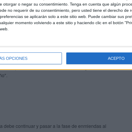
e otorgar o negar su consentimiento.
Tenga en cuenta que algún proc
de no requerir de su consentimiento, pero usted tiene el derecho de r
referencias se aplicarán solo a este sitio web. Puede cambiar sus pref
evisto en el proyecto de ley
alquier momento volviendo a este sitio y haciendo clic en el botón "Pri
 web.
imiento previsto en el proyecto de ley en relación a la
mplo, "que permite no dar validez para determinar la
ente por los países de origen; que genera una gran
ÁS OPCIONES
ACEPTO
imiento como urgente, sin un trámite de alegaciones; o
 falta de previsión de recurso ante la denegación de las
ño".
a debe continuar y pasar a la fase de enmiendas al