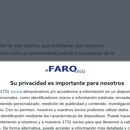
ción de esta reforma, que consideran que incorpora
ión como un procedimiento judicial o la previsión de la
Su privacidad es importante para nosotros
s 1731
socios
almacenamos y/o accedemos a información en un disposit
sonales, como identificadores únicos e información estándar enviada 
ntenido personalizado, medición de publicidad y contenido, investigaci
visto en el proyecto de ley en tramitación parlamentaria
os.
Con su permiso, nosotros y nuestros socios podemos utilizar datos 
identificación mediante las características de dispositivos. Puede hacer
 Tribunal Supremo, los dictámenes del Comité de los
ntimiento a nosotros y a nuestros 1731 socios para que llevemos a ca
nsor del Pueblo, ni las Directrices acordadas al
. De forma alternativa, puede acceder a información más detallada y 