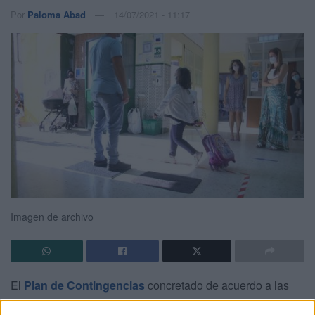
Por
Paloma Abad
14/07/2021 - 11:17
Imagen de archivo
El
Plan de Contingencias
concretado de acuerdo a las
pautas de
Educación
y Sanidad fue remitido a todos los