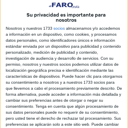
centros educativos
de Ceuta a finales de junio y en estos
momentos se encuentra en proceso de adaptación por
Su privacidad es importante para
parte de los centros en aras de conseguir un curso seguro,
nosotros
si bien la
situación epidemiológica
se presenta bien
Nosotros y nuestros 1733
socios
almacenamos y/o accedemos
distinta a la de los dos últimos años. Desde Educación se
a información en un dispositivo, como cookies, y procesamos
prevé que el número de docentes y alumnos que ya hayan
datos personales, como identificadores únicos e información
sido inoculados con la pauta completa de vacunación será
estándar enviada por un dispositivo para publicidad y contenido
personalizado, medición de publicidad y contenido,
un porcentaje elevado aunque se apela a la
investigación de audiencia y desarrollo de servicios.
Con su
responsabilidad de todos para conseguir unas aulas
permiso, nosotros y nuestros socios podemos utilizar datos de
seguras.
localización geográfica precisa e identificación mediante las
características de dispositivos. Puede hacer clic para otorgarnos
Lo más importante es el regreso a las aulas en un horario
su consentimiento a nosotros y a nuestros 1733 socios para
completo, eso sí, manteniendo unos protocolos sanitarios
que llevemos a cabo el procesamiento previamente descrito. De
forma alternativa, puede acceder a información más detallada y
que continúan con los habituales ya puestos en marcha en
cambiar sus preferencias antes de otorgar o negar su
el curso recién finalizado que implican el mantenimiento
consentimiento.
Tenga en cuenta que algún procesamiento de
de las máximas distancias entre los alumnos, las medias
sus datos personales puede no requerir de su consentimiento,
sanitarias, la limitación de contactos, el uso de mascarillas
pero usted tiene el derecho de rechazar tal procesamiento. Sus
preferencias se aplicarán solo a este sitio web. Puede cambiar
en menores de 6 años, la limpieza y desinfección de aulas,