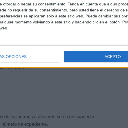
e otorgar o negar su consentimiento.
Tenga en cuenta que algún proc
de no requerir de su consentimiento, pero usted tiene el derecho de r
referencias se aplicarán solo a este sitio web. Puede cambiar sus pref
plantación de identidad que ha sido manifestada en los
alquier momento volviendo a este sitio y haciendo clic en el botón "Pri
 web.
 ha alertado sobre malhechores que
se hacen pasar por
l y contaminar dispositivos con virus
.
trónicos enviados desde direcciones que incluyen el
ÁS OPCIONES
ACEPTO
importante: el nombre de usuario en la dirección de
ar el fraude.
res de los correos a presentarse en un supuesto
n número de expediente.