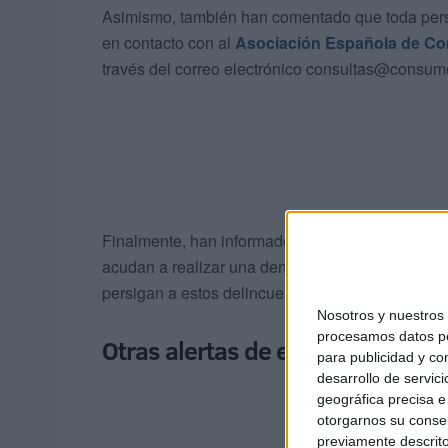
Asimismo, también han comentado que toda pers
en contacto con al
Asociación Española de C
través del correo electrónico consultas@consum
Finalmente, han informado de que, si hemos sido 
acudan a realizar una denuncia inmediata a las
persigan a estos delincuentes.
Nosotros y nuestro
procesamos datos per
Otras alertas de estafa
para publicidad y co
desarrollo de servici
geográfica precisa e 
otorgarnos su conse
previamente descrito