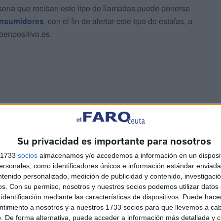
ona que reciban este tipo de llamadas puede ponerse
onsumidores
, con el fin de alertar este tipo de estafas, a
oenpositivo.es.
víctimas de este tipo de acto delictivo, aconsejan que
 Fuerzas y Cuerpos de seguridad del Estado para que
Su privacidad es importante para nosotros
s 1733
socios
almacenamos y/o accedemos a información en un disposit
sonales, como identificadores únicos e información estándar enviada 
ntenido personalizado, medición de publicidad y contenido, investigaci
os.
Con su permiso, nosotros y nuestros socios podemos utilizar datos 
identificación mediante las características de dispositivos. Puede hacer
ntimiento a nosotros y a nuestros 1733 socios para que llevemos a ca
. De forma alternativa, puede acceder a información más detallada y 