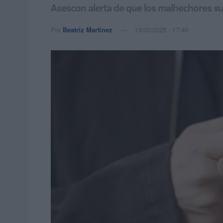
Asescon alerta de que los malhechores su
Por
Beatriz Martínez
13/03/2025 - 17:40