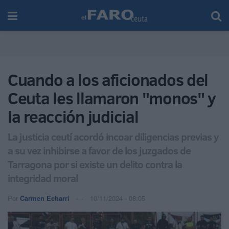
Cuando a los aficionados del
Ceuta les llamaron "monos" y
la reacción judicial
La justicia ceutí acordó incoar diligencias previas y
a su vez inhibirse a favor de los juzgados de
Tarragona por si existe un delito contra la
integridad moral
Por
Carmen Echarri
10/11/2024 - 08:05