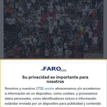
Imagen de archivo
Su privacidad es importante para
nosotros
Les llamaron “monos”.
Fueron insultos racistas contra la
Nosotros y nuestros 1731
socios
almacenamos y/o accedemos
afición de la
AD Ceuta
desplazada a Tarragona. “En la
a información en un dispositivo, como cookies, y procesamos
datos personales, como identificadores únicos e información
grada de los ceutíes hay lío, están bien los planos del
estándar enviada por un dispositivo para publicidad y contenido
córner subidos a la jaula. Si abre la jaula, ríete tú de los