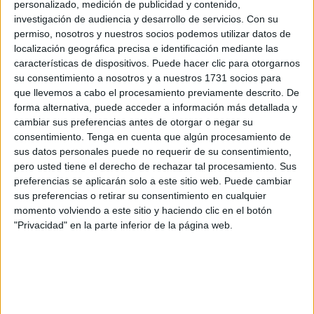
personalizado, medición de publicidad y contenido,
monos de Gibraltar”, dijeron en concreto.
investigación de audiencia y desarrollo de servicios.
Con su
permiso, nosotros y nuestros socios podemos utilizar datos de
En los campos de fútbol sigue valiendo todo (o casi),
localización geográfica precisa e identificación mediante las
también insultos de este tipo, agravados al ser emitidos en
características de dispositivos. Puede hacer clic para otorgarnos
su consentimiento a nosotros y a nuestros 1731 socios para
un canal de televisión, en este caso Esport 3 (TV3).
que llevemos a cabo el procesamiento previamente descrito. De
forma alternativa, puede acceder a información más detallada y
Que exista o no un delito contra la integridad moral lo tiene
cambiar sus preferencias antes de otorgar o negar su
que determinar un
Juzgado
de Tarragona, después de
consentimiento.
Tenga en cuenta que algún procesamiento de
que el número 5 de Ceuta acordara incoar diligencias
sus datos personales puede no requerir de su consentimiento,
previas e inhibirse a favor del órgano judicial del territorio
pero usted tiene el derecho de rechazar tal procesamiento. Sus
preferencias se aplicarán solo a este sitio web. Puede cambiar
en el que se produjeron los hechos, en un procedimiento
sus preferencias o retirar su consentimiento en cualquier
que fue iniciado a instancias de la Ciudad tras
presentar
momento volviendo a este sitio y haciendo clic en el botón
denuncia por discriminación.
"Privacidad" en la parte inferior de la página web.
Esos hechos motivo de denuncia tuvieron lugar en
Tarragona durante la retransmisión del partido de fútbol
entre el Ceuta y el
Nàstic
, cuando un
locutor de la
radiotelevisión catalana
profirió unas expresiones