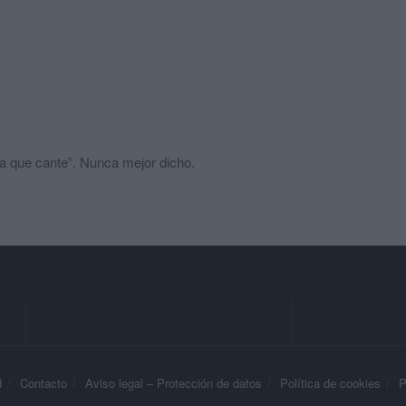
a que cante”. Nunca mejor dicho.
d
Contacto
Aviso legal – Protección de datos
Política de cookies
P