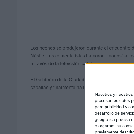
Los hechos se produjeron durante el encuentro d
Nástic. Los comentaristas llamaron “monos” a los
a través de la televisión catalana.
El Gobierno de la Ciudad “consideró” lamentable
caballas y finalmente ha llegado a los Juzgados.
Nosotros y nuestro
procesamos datos per
para publicidad y co
desarrollo de servici
geográfica precisa e 
otorgarnos su conse
previamente descrito