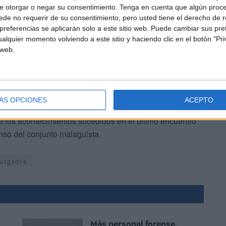
 y el Gobierno local puso la maquinaria en acción para
e otorgar o negar su consentimiento.
Tenga en cuenta que algún proc
de no requerir de su consentimiento, pero usted tiene el derecho de r
a.
referencias se aplicarán solo a este sitio web. Puede cambiar sus pref
alquier momento volviendo a este sitio y haciendo clic en el botón "Pri
 web.
ÁS OPCIONES
ACEPTO
este jueves el Juez Disciplinario de la RFEF cerró cuatro
 los acontecimientos sucedidos en el último encuentro
nso del conjunto malaguista.
uzgados
Más personal forense,