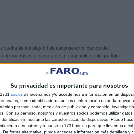
e vuelta de los play-off de ascenso en el campo del
 aficionados ceutíes durante la retransmisión del partido
 este comportamiento vejatorio hacia los seguidores
Su privacidad es importante para nosotros
s 1731
socios
almacenamos y/o accedemos a información en un disposit
sonales, como identificadores únicos e información estándar enviada 
ntenido personalizado, medición de publicidad y contenido, investigaci
os.
Con su permiso, nosotros y nuestros socios podemos utilizar datos 
identificación mediante las características de dispositivos. Puede hacer
ntimiento a nosotros y a nuestros 1731 socios para que llevemos a ca
. De forma alternativa, puede acceder a información más detallada y 