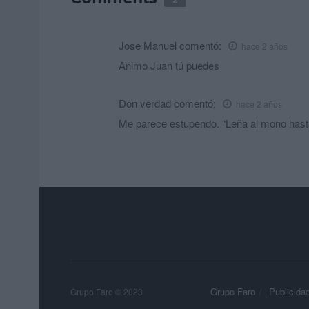
Jose Manuel
comentó:
hace 2 años
Animo Juan tú puedes
Don verdad
comentó:
hace 2 años
Me parece estupendo. “Leña al mono hast
Grupo Faro
Publicida
Grupo Faro © 2023