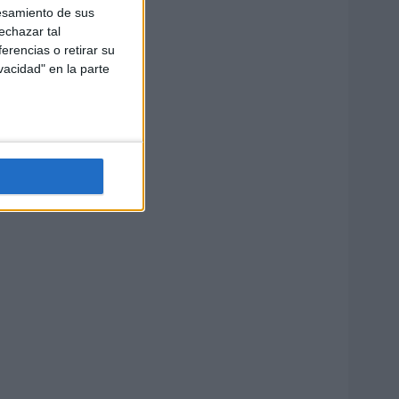
esamiento de sus
echazar tal
erencias o retirar su
vacidad" en la parte