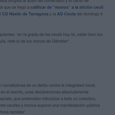
stá dirigida al autor del comentario y al canal de
el que se llegó a
calificar de “monos” a la afición ceutí
el
CD Nàstic de Tarragona
y la
AD Ceuta
del domingo 9
uientes: “en la grada de los ceutís hay lío, están bien los
ula, ríete tú de los monos de Gibraltar”.
 constitutivas de un delito contra la integridad moral,
en el escrito, unas declaraciones absolutamente
acista, que pretendían ridiculizar a todo un colectivo,
entre ceutíes y monos supone una manifestación pública
ivos racistas”.