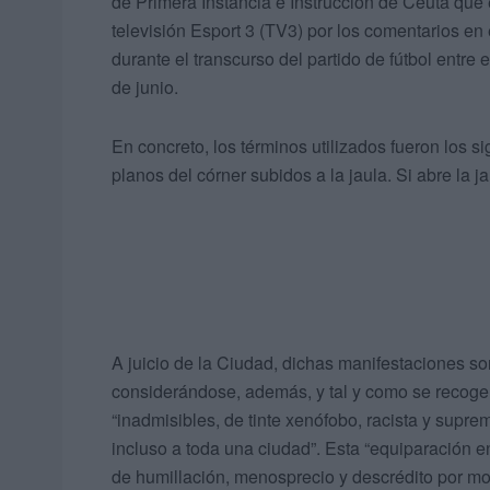
de Primera Instancia e Instrucción de Ceuta que e
televisión Esport 3 (TV3) por los comentarios en 
durante el transcurso del partido de fútbol entre 
de junio.
En concreto, los términos utilizados fueron los sig
planos del córner subidos a la jaula. Si abre la ja
A juicio de la Ciudad, dichas manifestaciones son
considerándose, además, y tal y como se recoge 
“inadmisibles, de tinte xenófobo, racista y suprem
incluso a toda una ciudad”. Esta “equiparación 
de humillación, menosprecio y descrédito por mot