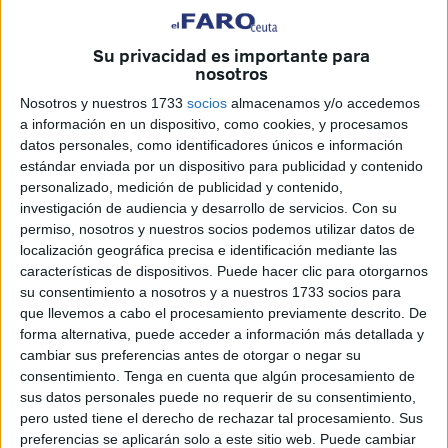
2024.
Como es habitual, se han establecido diferentes fases que
Su privacidad es importante para
nosotros
coinciden con las principales festividades navideñas y que
este año, además, tienen lugar en fin de semana. Es decir,
Nosotros y nuestros 1733
socios
almacenamos y/o accedemos
a información en un dispositivo, como cookies, y procesamos
cuáles son los peores días y horas para viajar debido al
datos personales, como identificadores únicos e información
volumen de
desplazamientos
simultáneos.
estándar enviada por un dispositivo para publicidad y contenido
personalizado, medición de publicidad y contenido,
Primera Fase,
Navidad
: Del viernes 22 al lunes 25 de
investigación de audiencia y desarrollo de servicios.
Con su
diciembre. Para este primer periodo hay previstos 4,8
permiso, nosotros y nuestros socios podemos utilizar datos de
millones de desplazamientos.
localización geográfica precisa e identificación mediante las
características de dispositivos. Puede hacer clic para otorgarnos
Segunda Fase, Fin de año: Del viernes 29 de
su consentimiento a nosotros y a nuestros 1733 socios para
que llevemos a cabo el procesamiento previamente descrito. De
diciembre al lunes 1 de enero.
forma alternativa, puede acceder a información más detallada y
cambiar sus preferencias antes de otorgar o negar su
Tercera Fase, Reyes: Del viernes 5 al domingo 7 de
consentimiento.
Tenga en cuenta que algún procesamiento de
enero, momento en el que se dará por concluido el
sus datos personales puede no requerir de su consentimiento,
dispositivo especial de Navidad.
pero usted tiene el derecho de rechazar tal procesamiento. Sus
preferencias se aplicarán solo a este sitio web. Puede cambiar