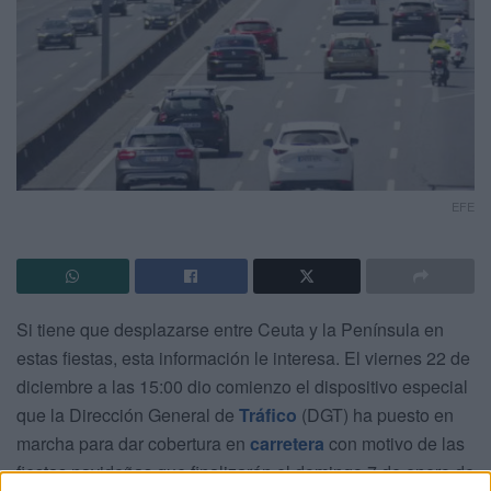
EFE
Si tiene que desplazarse entre Ceuta y la Península en
estas fiestas, esta información le interesa. El viernes 22 de
diciembre a las 15:00 dio comienzo el dispositivo especial
que la Dirección General de
Tráfico
(DGT) ha puesto en
marcha para dar cobertura en
carretera
con motivo de las
fiestas navideñas que finalizarán el domingo 7 de enero de