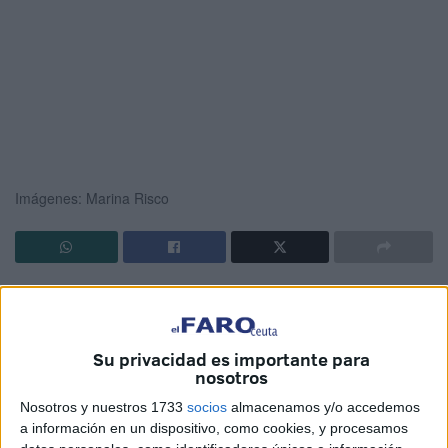
Imágenes: Marina Risco
El
Mercado Central
de Abastos de Ceuta está recibiendo
este sábado, a contrarreloj, a decenas de personas para
comprar
a última hora los alimentos de la cena de
Su privacidad es importante para
Nochebuena
.
nosotros
Nosotros y nuestros 1733
socios
almacenamos y/o accedemos
La subida de precios ha encarecido todos los productos,
a información en un dispositivo, como cookies, y procesamos
aunque eso no cambiará
los menús que los ceutíes han