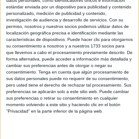
datos personales, como identificadores únicos e información
preparado
para este domingo. Las cámaras de
FaroTV
se
estándar enviada por un dispositivo para publicidad y contenido
han desplazado hasta la zona para conocer qué tendrán
personalizado, medición de publicidad y contenido,
investigación de audiencia y desarrollo de servicios.
Con su
los ceutíes encima de la mesa en la Nochebuena.
permiso, nosotros y nuestros socios podemos utilizar datos de
localización geográfica precisa e identificación mediante las
El
pescado
y el marisco son de los productos más
características de dispositivos. Puede hacer clic para otorgarnos
demandados en estas fechas. Alejandro Lorenzo es uno
su consentimiento a nosotros y a nuestros 1733 socios para
de esos ceutíes que han ido al mercado para realizar sus
que llevemos a cabo el procesamiento previamente descrito. De
compras con la familia. “Hemos venido a comprar un poco
forma alternativa, puede acceder a información más detallada y
cambiar sus preferencias antes de otorgar o negar su
de pescado fresco como calamares, gambas y
consentimiento.
Tenga en cuenta que algún procesamiento de
carabineros”.
sus datos personales puede no requerir de su consentimiento,
pero usted tiene el derecho de rechazar tal procesamiento. Sus
Lorenzo ha admitido que no es un asiduo en eso de ir al
preferencias se aplicarán solo a este sitio web. Puede cambiar
mercado pero su suegra sí y le ha comentado que los
sus preferencias o retirar su consentimiento en cualquier
precios están solo un poco más elevados que en fechas
momento volviendo a este sitio y haciendo clic en el botón
"Privacidad" en la parte inferior de la página web.
anteriores. “Nos hemos encontrado los productos a buen
precio, mi suegra que está más acostumbrada me ha dicho
que son precios buenos. Además se ve que son productos
frescos y buenos”.