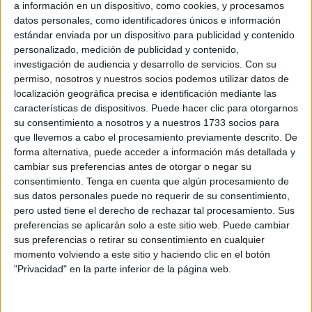
será inspeccionado por la Científica y que pertenece al
a información en un dispositivo, como cookies, y procesamos
entorno
de uno de los detenidos
. Los agentes también se
datos personales, como identificadores únicos e información
estándar enviada por un dispositivo para publicidad y contenido
han hecho con un bate de béisbol del interior de una
personalizado, medición de publicidad y contenido,
vivienda.
investigación de audiencia y desarrollo de servicios.
Con su
permiso, nosotros y nuestros socios podemos utilizar datos de
Son pruebas de valoración que se suman a esta gran
localización geográfica precisa e identificación mediante las
investigación que tiene como único fin cerrar el círculo
en
características de dispositivos. Puede hacer clic para otorgarnos
torno a la desaparición
y muerte de este joven, ocurrida
su consentimiento a nosotros y a nuestros 1733 socios para
que llevemos a cabo el procesamiento previamente descrito. De
en enero de 2022. De momento, al margen de todas las
forma alternativa, puede acceder a información más detallada y
pruebas recopiladas durante los 383 días de
cambiar sus preferencias antes de otorgar o negar su
investigaciones, la Policía ha inspeccionado
un coche de
consentimiento.
Tenga en cuenta que algún procesamiento de
uno de los detenidos
, ahora procederá a reconocer este
sus datos personales puede no requerir de su consentimiento,
pero usted tiene el derecho de rechazar tal procesamiento. Sus
Mercedes vinculado al entorno familiar y se ha hecho con
preferencias se aplicarán solo a este sitio web. Puede cambiar
un bate, que podría ser el arma homicida.
sus preferencias o retirar su consentimiento en cualquier
momento volviendo a este sitio y haciendo clic en el botón
"Privacidad" en la parte inferior de la página web.