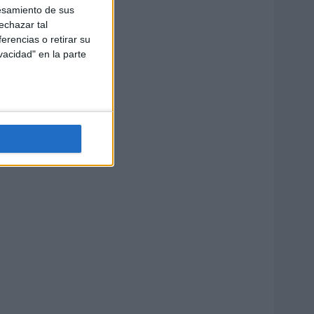
esamiento de sus
echazar tal
erencias o retirar su
vacidad" en la parte