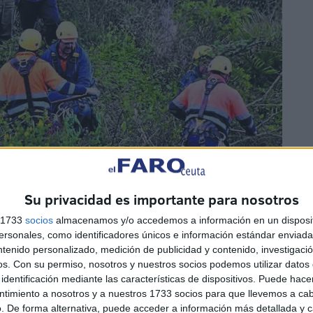
Su privacidad es importante para nosotros
rense y desde esta mañana rastrea la zona de García
s 1733
socios
almacenamos y/o accedemos a información en un disposit
sonales, como identificadores únicos e información estándar enviada 
 de los detenidos
aseguran que fue arrojado el cuerpo
ntenido personalizado, medición de publicidad y contenido, investigaci
os.
Con su permiso, nosotros y nuestros socios podemos utilizar datos 
identificación mediante las características de dispositivos. Puede hacer
ntimiento a nosotros y a nuestros 1733 socios para que llevemos a ca
l
del homicidio
, no ha ofrecido de momento colaboración
. De forma alternativa, puede acceder a información más detallada y 