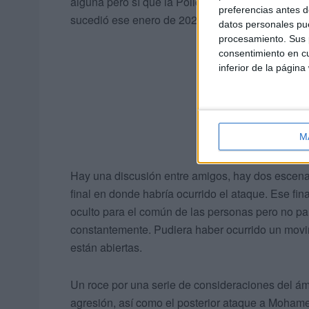
alguna pero sí que la Policía cuenta con otras de
preferencias antes d
sucedió ese enero de 2022.
datos personales pue
procesamiento. Sus p
consentimiento en cu
inferior de la página
M
Hay una discusión entre amigos, hay dos escena
final en donde habría ocurrido el ataque. Ese fina
oculto para el común de las personas pero no par
constantemente. Pudiera haber ocurrido un movim
están abiertas.
Un roce por una serie de consideraciones del ám
agresión, así como el posterior ataque a Moham