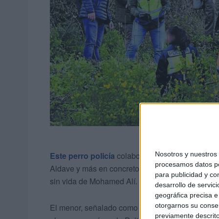
Este perro policía
colabora con el anatómico fo
Nosotros y nuestro
procesamos datos per
Aldave y más en concreto el terraplén donde
dos
para publicidad y co
sin vida de Mohamed Alí.
desarrollo de servici
geográfica precisa e 
otorgarnos su conse
El menor, señalado como presunto autor materia
previamente descrito