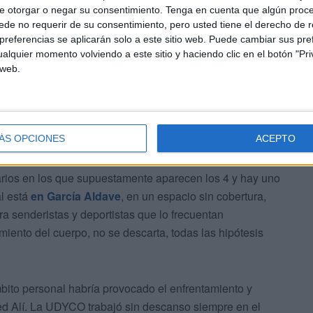
claraciones sobre el escenario final y trágico de lo que
e otorgar o negar su consentimiento.
Tenga en cuenta que algún proc
de no requerir de su consentimiento, pero usted tiene el derecho de r
referencias se aplicarán solo a este sitio web. Puede cambiar sus pref
alquier momento volviendo a este sitio y haciendo clic en el botón "Pri
 web.
ÁS OPCIONES
ACEPTO
rios en los que supuestamente aparecen los 4 y hay uno
l está
en García Aldave
, en un espacio sin cobertura,
a senderistas y deportistas que lo frecuentan
iento del cuerpo, no se descarta, todas las hipótesis
bito personal habría provocado el enfrentamiento y
ed Alí. La UDYCO trabajó sin descanso siempre en el