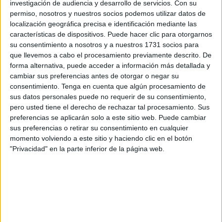
investigación de audiencia y desarrollo de servicios.
Con su
En primer lugar, la asociación enfatiza la importancia de no
permiso, nosotros y nuestros socios podemos utilizar datos de
superar los límites del presupuesto familiar, evitando
localización geográfica precisa e identificación mediante las
características de dispositivos. Puede hacer clic para otorgarnos
utilizar las compras como una forma de ocio o dejarse
su consentimiento a nosotros y a nuestros 1731 socios para
llevar por impulsos momentáneos.
que llevemos a cabo el procesamiento previamente descrito. De
forma alternativa, puede acceder a información más detallada y
Concretamente, para garantizar una compra segura,
cambiar sus preferencias antes de otorgar o negar su
Asescon
aconseja realizar una
selección previa de
consentimiento.
Tenga en cuenta que algún procesamiento de
productos
antes de que comience el periodo de ofertas.
sus datos personales puede no requerir de su consentimiento,
Esto permite al comprador conocer el
precio anterior
real
pero usted tiene el derecho de rechazar tal procesamiento. Sus
preferencias se aplicarán solo a este sitio web. Puede cambiar
y verificar que la rebaja es efectiva, evitando así la
sus preferencias o retirar su consentimiento en cualquier
adquisición de artículos de baja calidad fabricados
momento volviendo a este sitio y haciendo clic en el botón
específicamente para estas fechas, una práctica prohibida
"Privacidad" en la parte inferior de la página web.
por la ley,.
Además, se recuerda que los establecimientos solo
pueden ofrecer como rebajados los
productos de
temporada
; cualquier artículo con taras, deterioros o que
esté desfasado debe identificarse claramente como
saldo
.