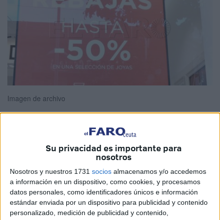
Imagen de archivo
Ante la llegada de las rebajas de enero y la libertad de los
Su privacidad es importante para
nosotros
comercios para fijar sus fechas, la
Asociación Española
de Consumidores (Asescon)
ofrece una serie de
Nosotros y nuestros 1731
socios
almacenamos y/o accedemos
a información en un dispositivo, como cookies, y procesamos
recomendaciones esenciales para que los compradores,
datos personales, como identificadores únicos e información
entre los que también están los vecinos de Ceuta, realicen
estándar enviada por un dispositivo para publicidad y contenido
un
consumo consciente y responsable
.
personalizado, medición de publicidad y contenido,