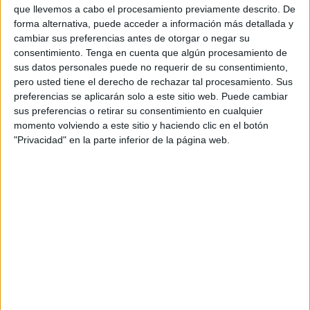
a mejores precios
.
que llevemos a cabo el procesamiento previamente descrito. De
forma alternativa, puede acceder a información más detallada y
Pero, no todo es color de rosa cuando se habla de rebajas,
cambiar sus preferencias antes de otorgar o negar su
pues para que las compras realmente valgan la pena, hay
consentimiento.
Tenga en cuenta que algún procesamiento de
sus datos personales puede no requerir de su consentimiento,
que estar atentos a ciertos detalles que garanticen que
pero usted tiene el derecho de rechazar tal procesamiento. Sus
nuestros derechos de los consumidores sean respetados.
preferencias se aplicarán solo a este sitio web. Puede cambiar
sus preferencias o retirar su consentimiento en cualquier
Para ayudar a los compradores durante estos días y bajo
momento volviendo a este sitio y haciendo clic en el botón
el lema ‘Nuestros derechos no tienen rebaja’, la
"Privacidad" en la parte inferior de la página web.
Asociación Española de Consumidores
ofrece un
catálogo de recomendaciones básicas que conviene
seguir.
El primer consejo que dan es que “hay que comprobar que
la calidad y garantías del producto sean las mismas que
en cualquier otra época del año”.
Asimismo, recuerdan que “los productos de temporada son
los únicos que se pueden ofertar como rebajados”.