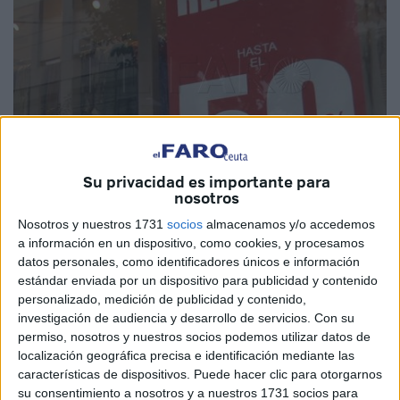
Su privacidad es importante para
nosotros
Imagen de archivo
Nosotros y nuestros 1731
socios
almacenamos y/o accedemos
a información en un dispositivo, como cookies, y procesamos
datos personales, como identificadores únicos e información
estándar enviada por un dispositivo para publicidad y contenido
Una de las temporadas más esperadas cuando comienza
personalizado, medición de publicidad y contenido,
un nuevo año es el de las rebajas de enero, cuando inician
investigación de audiencia y desarrollo de servicios.
Con su
los descuentos especiales en los
comercios
y distintos
permiso, nosotros y nuestros socios podemos utilizar datos de
localización geográfica precisa e identificación mediante las
establecimientos que son aprovechadas por los
características de dispositivos. Puede hacer clic para otorgarnos
compradores,
también en Ceuta
, para adquirir productos
su consentimiento a nosotros y a nuestros 1731 socios para