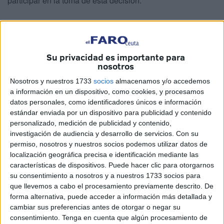
participar en la toma de esta decisión.
Motivos de la suspensión y
altercados en la Cámara
Su privacidad es importante para
nosotros
Nosotros y nuestros 1733
socios
almacenamos y/o accedemos
a información en un dispositivo, como cookies, y procesamos
datos personales, como identificadores únicos e información
estándar enviada por un dispositivo para publicidad y contenido
La retirada de las acreditaciones tiene un carácter
personalizado, medición de publicidad y contenido,
inmediato y se fundamenta en un "notable deterioro de la
investigación de audiencia y desarrollo de servicios.
Con su
permiso, nosotros y nuestros socios podemos utilizar datos de
convivencia" dentro del recinto parlamentario.
localización geográfica precisa e identificación mediante las
características de dispositivos. Puede hacer clic para otorgarnos
Según fuentes de la Mesa citadas por EFE, la decisión se
su consentimiento a nosotros y a nuestros 1733 socios para
ha precipitado tras un aumento significativo en la gravedad
que llevemos a cabo el procesamiento previamente descrito. De
de las denuncias presentadas contra Quiles y Ndongo.
forma alternativa, puede acceder a información más detallada y
Solo en la reunión de este miércoles, se han analizado
cambiar sus preferencias antes de otorgar o negar su
consentimiento.
Tenga en cuenta que algún procesamiento de
cuatro nuevos informes del consejo consultivo de