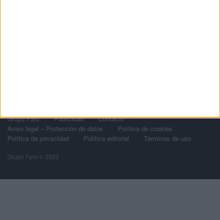
Grupo Faro
Publicidad
Contacto
Aviso legal – Protección de datos
Política de cookies
Política de privacidad
Política editorial
Términos de uso
Grupo Faro © 2023