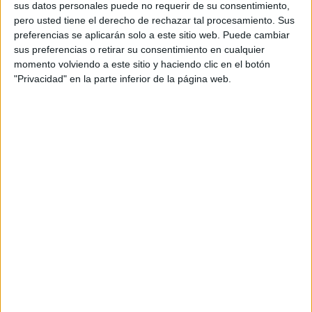
sus datos personales puede no requerir de su consentimiento,
comunicación que detallan episodios de
violencia verbal
pero usted tiene el derecho de rechazar tal procesamiento. Sus
intolerable
e incluso intentos de
ataques físicos a
preferencias se aplicarán solo a este sitio web. Puede cambiar
diputadas
.
sus preferencias o retirar su consentimiento en cualquier
momento volviendo a este sitio y haciendo clic en el botón
Desde la Mesa se ha subrayado que este comportamiento
"Privacidad" en la parte inferior de la página web.
representa un "desprecio por la libertad de expresión" de
los representantes públicos y constituye una amenaza
directa al funcionamiento normal del Congreso y al
Estado
social y democrático de derecho
.
En la actualidad, Vito Quiles acumula un total de
ocho
expedientes abiertos
, mientras que Bertrand Ndongo
suma tres. Entre las infracciones investigadas se
encuentran grabaciones en zonas no autorizadas y la
interrupción deliberada de ruedas de prensa.