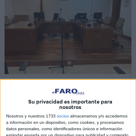
Imagen de archivo
Su privacidad es importante para
nosotros
Sin comerlo ni beberlo
se enfrentaba
a una petición de
Nosotros y nuestros 1733
socios
almacenamos y/o accedemos
condena
por delito de
receptación
. Todo ello por haber
a información en un dispositivo, como cookies, y procesamos
comprado un patinete eléctrico
robado
que fue
datos personales, como identificadores únicos e información
descubierto por la
Guardia Civil
cuando desembarcaba en
estándar enviada por un dispositivo para publicidad y contenido