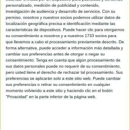
personalizado, medición de publicidad y contenido,
Ceuta.
investigación de audiencia y desarrollo de servicios.
Con su
permiso, nosotros y nuestros socios podemos utilizar datos de
El joven Y.J. se vio envuelto en uno de esos líos derivados
localización geográfica precisa e identificación mediante las
de compras de objetos de segunda mano en donde la
características de dispositivos. Puede hacer clic para otorgarnos
confianza sobre su origen puede terminar jugando una
su consentimiento a nosotros y a nuestros 1733 socios para
mala pasada hasta sentarlo en el banquillo.
que llevemos a cabo el procesamiento previamente descrito. De
forma alternativa, puede acceder a información más detallada y
Y en su caso así fue. La Guardia Civil le hizo saber que
cambiar sus preferencias antes de otorgar o negar su
consentimiento.
Tenga en cuenta que algún procesamiento de
ese patinete valorado en 600 euros
había sido robado a
sus datos personales puede no requerir de su consentimiento,
su legítima dueña en Castellón. Ahora le tocaba a él
pero usted tiene el derecho de rechazar tal procesamiento. Sus
ofrecer una explicación convincente para que su señoría
preferencias se aplicarán solo a este sitio web. Puede cambiar
supiera que no era uno de esos amigos de lo ajeno sino
sus preferencias o retirar su consentimiento en cualquier
momento volviendo a este sitio y haciendo clic en el botón
más bien alguien que pensó que la palabra de uno sigue
"Privacidad" en la parte inferior de la página web.
siendo válida, sin que haya nada que temer.
En este caso, lo ha conseguido, ya que la magistrada
titular de la Plaza número 1 de la Sección Penal del
Tribunal de Instancia
ha absuelto
a este joven a quien,