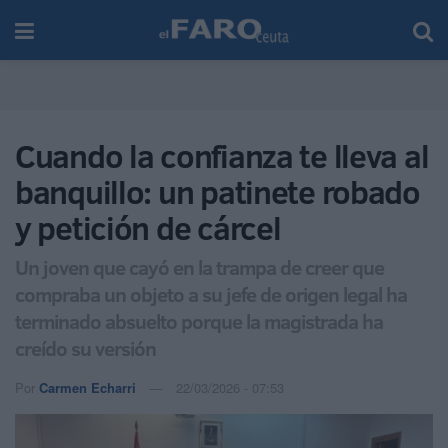
Cuando la confianza te lleva al
banquillo: un patinete robado
y petición de cárcel
Un joven que cayó en la trampa de creer que
compraba un objeto a su jefe de origen legal ha
terminado absuelto porque la magistrada ha
creído su versión
Por
Carmen Echarri
22/03/2026 - 07:53