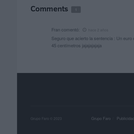
Comments
1
Fran
comentó:
hace 2 años
Seguro que acierto la sentencia : Un euro
45 centímetros jajajajajaja
Grupo Faro
Publicida
Grupo Faro © 2023