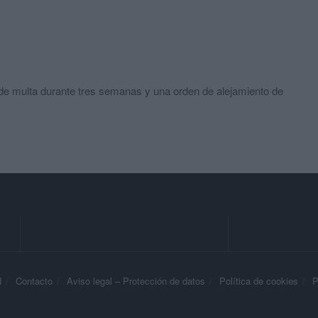
 de multa durante tres semanas y una orden de alejamiento de
d
Contacto
Aviso legal – Protección de datos
Política de cookies
P