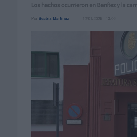
Los hechos ocurrieron en Benítez y la carre
Por
Beatriz Martínez
12/01/2025 - 13:06