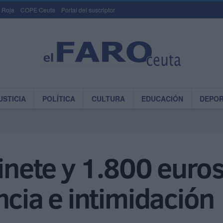
 Roja
COPE Ceuta
Portal del suscriptor
USTICIA
POLÍTICA
CULTURA
EDUCACIÓN
DEPO
tinete y 1.800 euro
ncia e intimidación