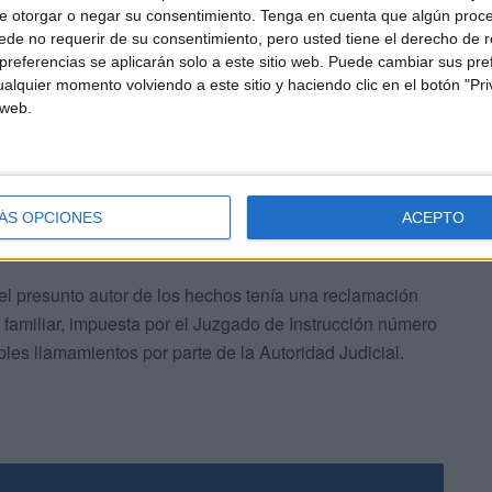
e otorgar o negar su consentimiento.
Tenga en cuenta que algún proc
de no requerir de su consentimiento, pero usted tiene el derecho de r
referencias se aplicarán solo a este sitio web. Puede cambiar sus pref
nción y Reacción (UPR), el varón pasó a disposición del
alquier momento volviendo a este sitio y haciendo clic en el botón "Pri
 web.
ÁS OPCIONES
ACEPTO
 el presunto autor de los hechos tenía una reclamación
to familiar, impuesta por el Juzgado de Instrucción número
ples llamamientos por parte de la Autoridad Judicial.