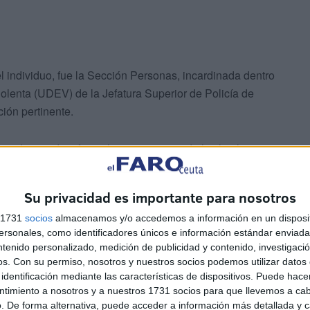
l individuo, fue la Sección Personas, incardinada dentro
olenta (UDEV) de la Jefatura Superior de Policía de
ción pertinente.
 pudieron identificar al presunto autor de los hechos en
illo.
Su privacidad es importante para nosotros
s 1731
socios
almacenamos y/o accedemos a información en un disposit
sonales, como identificadores únicos e información estándar enviada 
ntenido personalizado, medición de publicidad y contenido, investigaci
os.
Con su permiso, nosotros y nuestros socios podemos utilizar datos 
identificación mediante las características de dispositivos. Puede hacer
a Jefatura Superior de la Policía Nacional, el detenido
ntimiento a nosotros y a nuestros 1731 socios para que llevemos a ca
s de edad y le constan antecedentes policiales por hechos
. De forma alternativa, puede acceder a información más detallada y 