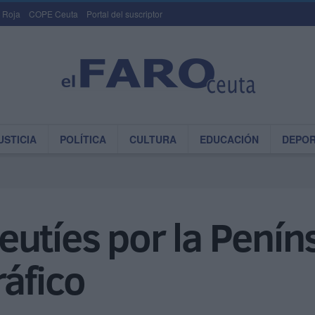
 Roja
COPE Ceuta
Portal del suscriptor
USTICIA
POLÍTICA
CULTURA
EDUCACIÓN
DEPO
utíes por la Peníns
ráfico