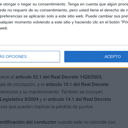
e otorgar o negar su consentimiento.
Tenga en cuenta que algún proc
ráfico publicadas en el BOE.
de no requerir de su consentimiento, pero usted tiene el derecho de r
referencias se aplicarán solo a este sitio web. Puede cambiar sus pref
alquier momento volviendo a este sitio y haciendo clic en el botón "Pri
 iniciadas
 web.
ncluye un segundo anuncio con la
iniciación de
os también en Ceuta. En total, se contabilizan un
ÁS OPCIONES
ACEPTO
comprendidos entre
100 y 1.000 euros
.
arece el
artículo 52.1 del Real Decreto 1428/2003
,
mas de circulación, y el
artículo 10.1 del Real Decreto
 vehículos y su mantenimiento. También se incluyen
 Legislativo 8/2004
y el
artículo 14.1 del Real Decreto
aves que pueden implicar la pérdida de puntos.
entificación del conductor
cuando este no coincide con