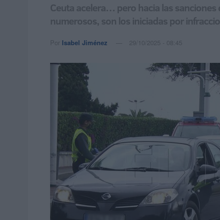
Ceuta acelera… pero hacia las sanciones 
numerosos, son los iniciadas por infraccio
Por
Isabel Jiménez
29/10/2025 - 08:45