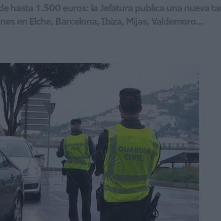
de hasta 1.500 euros: la Jefatura publica una nueva t
nes en Elche, Barcelona, Ibiza, Mijas, Valdemoro...