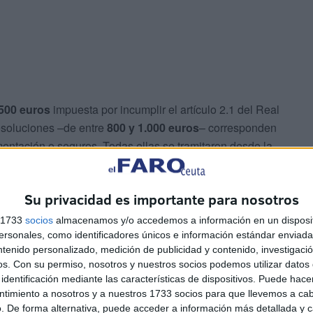
500 euros
impuesta por incumplir el artículo 2.1 del Real
resoluciones –de entre
800 y 1.000 euros
– corresponden
mentación o seguros. Todas ellas se tramitaron desde la
l de Ceuta
.
Su privacidad es importante para nosotros
iones son, además de
Ceuta, Balaguer, Castellón de la
diz.
s 1733
socios
almacenamos y/o accedemos a información en un disposit
sonales, como identificadores únicos e información estándar enviada 
ntenido personalizado, medición de publicidad y contenido, investigaci
os.
Con su permiso, nosotros y nuestros socios podemos utilizar datos 
identificación mediante las características de dispositivos. Puede hacer
ntimiento a nosotros y a nuestros 1733 socios para que llevemos a ca
. De forma alternativa, puede acceder a información más detallada y 