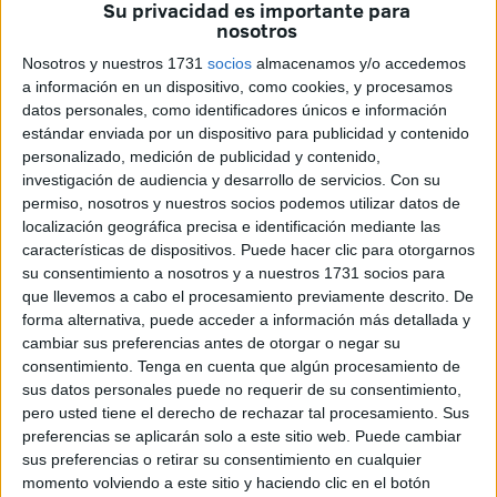
Su privacidad es importante para
nosotros
Estas notificaciones forman parte del frenazo
administrativo que la
Dirección General de Tráfico (DGT)
Nosotros y nuestros 1731
socios
almacenamos y/o accedemos
a información en un dispositivo, como cookies, y procesamos
realiza cuando
no ha sido posible localizar a los
datos personales, como identificadores únicos e información
conductores infractores
.
estándar enviada por un dispositivo para publicidad y contenido
personalizado, medición de publicidad y contenido,
Iniciación de procedimientos
investigación de audiencia y desarrollo de servicios.
Con su
permiso, nosotros y nuestros socios podemos utilizar datos de
sancionadores
localización geográfica precisa e identificación mediante las
características de dispositivos. Puede hacer clic para otorgarnos
El
primero de los anuncios
se refiere a
la iniciación de
su consentimiento a nosotros y a nuestros 1731 socios para
que llevemos a cabo el procesamiento previamente descrito. De
procedimientos sancionadores
por parte de la Jefatura
forma alternativa, puede acceder a información más detallada y
Provincial de Tráfico de Ceuta, conforme al artículo 91 del
cambiar sus preferencias antes de otorgar o negar su
Texto Refundido de la Ley sobre Tráfico, Circulación de
consentimiento.
Tenga en cuenta que algún procesamiento de
Vehículos a Motor y Seguridad Vial, aprobado por el Real
sus datos personales puede no requerir de su consentimiento,
pero usted tiene el derecho de rechazar tal procesamiento. Sus
Decreto Legislativo 6/2015, de 30 de octubre.
preferencias se aplicarán solo a este sitio web. Puede cambiar
sus preferencias o retirar su consentimiento en cualquier
Según el documento, las notificaciones no pudieron
momento volviendo a este sitio y haciendo clic en el botón
practicarse en la Dirección Electrónica Vial (DEV) ni en los