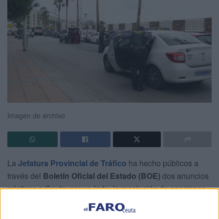
Imagen de archivo
La
Jefatura Provincial de Tráfico
ha hecho públicos a
través del
Boletín Oficial del Estado (BOE)
dos anuncios
relativos a Ceuta: por un lado, la resolución de sanciones
firmes y, por otro, la iniciación de nuevos procedimientos
sancionadores por infracciones.