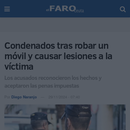
Condenados tras robar un
móvil y causar lesiones a la
víctima
Los acusados reconocieron los hechos y
aceptaron las penas impuestas
Por
Diego Naranjo
29/11/2024 - 07:40