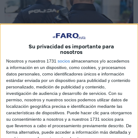
Su privacidad es importante para
nosotros
Nosotros y nuestros 1731
socios
almacenamos y/o accedemos
Imagen de archivo
a información en un dispositivo, como cookies, y procesamos
datos personales, como identificadores únicos e información
estándar enviada por un dispositivo para publicidad y contenido
personalizado, medición de publicidad y contenido,
investigación de audiencia y desarrollo de servicios.
Con su
El titular del
Juzgado
de lo Penal número 2 de Ceuta
permiso, nosotros y nuestros socios podemos utilizar datos de
condenó a I.K. y A.O. por un delito de
robo
con violencia
localización geográfica precisa e identificación mediante las
para arrebatar el móvil a la víctima.
características de dispositivos. Puede hacer clic para otorgarnos
su consentimiento a nosotros y a nuestros 1731 socios para
Los dos acusados reconocieron los hechos y aceptaron
que llevemos a cabo el procesamiento previamente descrito. De
forma alternativa, puede acceder a información más detallada y
las penas impuestas. Por un lado, I.K., aceptó 1 año de