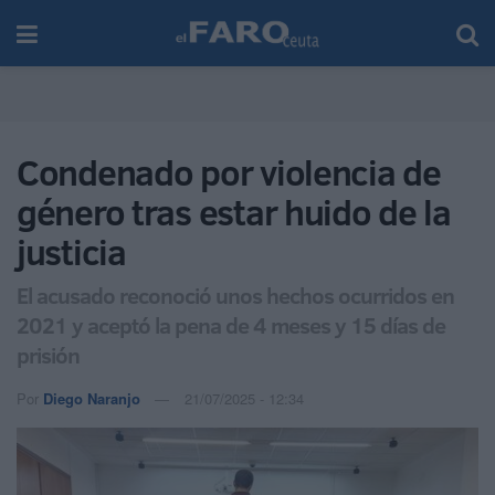
Condenado por violencia de
género tras estar huido de la
justicia
El acusado reconoció unos hechos ocurridos en
2021 y aceptó la pena de 4 meses y 15 días de
prisión
Por
Diego Naranjo
21/07/2025 - 12:34