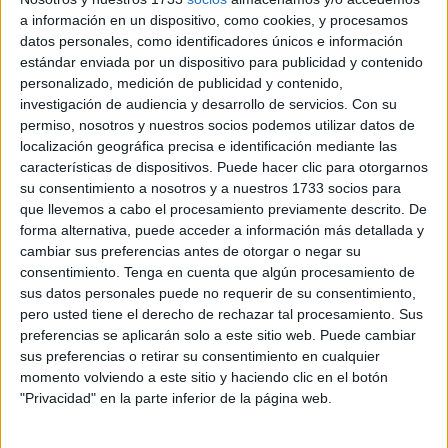
meses y 15 días de prisión
, que ha quedado
a información en un dispositivo, como cookies, y procesamos
suspendida durante un periodo de dos años
.
datos personales, como identificadores únicos e información
estándar enviada por un dispositivo para publicidad y contenido
Durante ese tiempo, el condenado deberá cumplir
personalizado, medición de publicidad y contenido,
estrictamente una serie de condiciones, entre ellas
no
investigación de audiencia y desarrollo de servicios.
Con su
permiso, nosotros y nuestros socios podemos utilizar datos de
reincidir
en ningún tipo de delito, además de participar en
localización geográfica precisa e identificación mediante las
un
curso formativo en violencia de género
, que busca
características de dispositivos. Puede hacer clic para otorgarnos
su rehabilitación y concienciación.
su consentimiento a nosotros y a nuestros 1733 socios para
que llevemos a cabo el procesamiento previamente descrito. De
Orden de alejamiento
forma alternativa, puede acceder a información más detallada y
cambiar sus preferencias antes de otorgar o negar su
consentimiento.
Tenga en cuenta que algún procesamiento de
Asimismo, el magistrado acordó una
orden de
sus datos personales puede no requerir de su consentimiento,
alejamiento de dos años
respecto a la víctima, que en el
pero usted tiene el derecho de rechazar tal procesamiento. Sus
momento de los hechos era su
pareja sentimental
.
preferencias se aplicarán solo a este sitio web. Puede cambiar
sus preferencias o retirar su consentimiento en cualquier
Durante este periodo, M.H.A. tiene totalmente prohibido
momento volviendo a este sitio y haciendo clic en el botón
"Privacidad" en la parte inferior de la página web.
acercarse, comunicarse o establecer cualquier
contacto
con ella, ya sea de forma presencial o a través