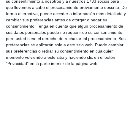
su consentimiento a nosotros y a nuestros 1733 socios para
que llevemos a cabo el procesamiento previamente descrito. De
La sentencia considera probado que el acusado fue el
forma alternativa, puede acceder a información más detallada y
autor de la agresión que causó lesiones de relevancia a la
cambiar sus preferencias antes de otorgar o negar su
víctima.
consentimiento.
Tenga en cuenta que algún procesamiento de
sus datos personales puede no requerir de su consentimiento,
De los
cuatro acusados
, tres se acogieron a su
derecho
pero usted tiene el derecho de rechazar tal procesamiento. Sus
a no declarar
, mientras que el cuarto reconoció ser el
preferencias se aplicarán solo a este sitio web. Puede cambiar
sus preferencias o retirar su consentimiento en cualquier
autor de la agresión
. A la vista de las pruebas y de dicha
momento volviendo a este sitio y haciendo clic en el botón
admisión, la magistrada absolvió a los tres primeros y
"Privacidad" en la parte inferior de la página web.
condenó al último a
un año de prisión
como responsable
de un
delito de lesiones
.
En la resolución se aprecia la atenuante de
reparación
del daño
, dado que el condenado abonó antes de la vista
oral los
14.000 euros
fijados en concepto de
responsabilidad civil
por las lesiones causadas
a la
víctima.