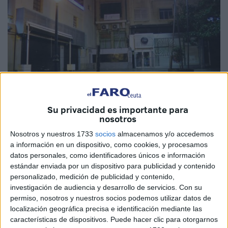
Su privacidad es importante para
nosotros
Imagen de archivo
Nosotros y nuestros 1733
socios
almacenamos y/o accedemos
a información en un dispositivo, como cookies, y procesamos
datos personales, como identificadores únicos e información
estándar enviada por un dispositivo para publicidad y contenido
La
magistrada
titular de la plaza número 1 de la
Sección
personalizado, medición de publicidad y contenido,
de lo Penal del Tribunal de Instancia de Ceuta
ha
investigación de audiencia y desarrollo de servicios.
Con su
condenado a un
joven
por fracturar la
mandíbula
a otro
permiso, nosotros y nuestros socios podemos utilizar datos de
tras una discusión ocurrida
en un pub
situado en la
plaza
localización geográfica precisa e identificación mediante las
características de dispositivos. Puede hacer clic para otorgarnos
Teniente Ruiz
.