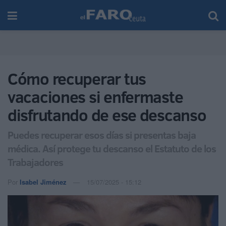
Cómo recuperar tus
vacaciones si enfermaste
disfrutando de ese descanso
Puedes recuperar esos días si presentas baja
médica. Así protege tu descanso el Estatuto de los
Trabajadores
Por
Isabel Jiménez
15/07/2025 - 15:12