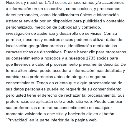
Nosotros y nuestros 1733
socios
almacenamos y/o accedemos
a información en un dispositivo, como cookies, y procesamos
La respuesta está clara en la legislación laboral española:
datos personales, como identificadores únicos e información
si durante tus días de vacaciones te ves obligado a
estándar enviada por un dispositivo para publicidad y contenido
coger la baja médica
, ese tiempo no se resta del total
personalizado, medición de publicidad y contenido,
investigación de audiencia y desarrollo de servicios.
Con su
de tus vacaciones
.
permiso, nosotros y nuestros socios podemos utilizar datos de
localización geográfica precisa e identificación mediante las
Así lo recoge
el artículo 38.3 del Estatuto de los
características de dispositivos. Puede hacer clic para otorgarnos
Trabajadores
, que protege
el derecho a disfrutar
su consentimiento a nosotros y a nuestros 1733 socios para
íntegramente del periodo vacacional
, incluso si un
que llevemos a cabo el procesamiento previamente descrito. De
problema de salud se cruza en tu camino. La normativa
forma alternativa, puede acceder a información más detallada y
cambiar sus preferencias antes de otorgar o negar su
contempla que
los días de incapacidad temporal no
consentimiento.
Tenga en cuenta que algún procesamiento de
deben computarse como parte de las vacaciones
, lo
sus datos personales puede no requerir de su consentimiento,
que significa que tendrás la opción de
recuperarlos más
pero usted tiene el derecho de rechazar tal procesamiento. Sus
adelante
.
preferencias se aplicarán solo a este sitio web. Puede cambiar
sus preferencias o retirar su consentimiento en cualquier
momento volviendo a este sitio y haciendo clic en el botón
Treinta días de vacaciones…
"Privacidad" en la parte inferior de la página web.
siempre que puedas disfrutarlos