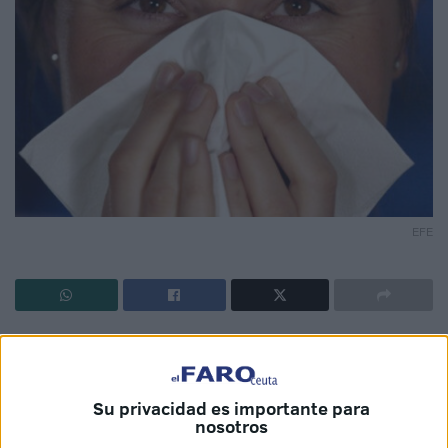
EFE
Con
la llegada del verano
, muchos
trabajadores
comienzan sus vacaciones
en Ceuta, ese merecido
paréntesis tras meses de esfuerzo. Pero,
¿qué ocurre si
Su privacidad es importante para
enfermas mientras estás disfrutando de este
nosotros
descanso?