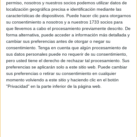
permiso, nosotros y nuestros socios podemos utilizar datos de
localización geográfica precisa e identificación mediante las
La
Organización de Consumidores y Usuarios (OCU)
características de dispositivos. Puede hacer clic para otorgarnos
explica a través de un comunicado que la clave para
su consentimiento a nosotros y a nuestros 1733 socios para
recibir una indemnización reside en dos elementos: tener
que llevemos a cabo el procesamiento previamente descrito. De
los bienes asegurados previamente y actuar con celeridad.
forma alternativa, puede acceder a información más detallada y
cambiar sus preferencias antes de otorgar o negar su
consentimiento.
Tenga en cuenta que algún procesamiento de
El papel del Consorcio de
sus datos personales puede no requerir de su consentimiento,
Compensación de Seguros
pero usted tiene el derecho de rechazar tal procesamiento. Sus
preferencias se aplicarán solo a este sitio web. Puede cambiar
sus preferencias o retirar su consentimiento en cualquier
Sobre el procedimiento a seguir, la OCU señala que
momento volviendo a este sitio y haciendo clic en el botón
cuando se trata de
riesgos extraordinarios
, como los
"Privacidad" en la parte inferior de la página web.
derivados de este temporal, el
Consorcio de
Compensación de Seguros (CCS)
es el organismo
encargado de las indemnizaciones para viviendas,
vehículos y personas.
En este sentido, es fundamental comunicar el siniestro