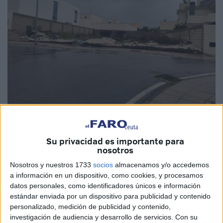
Imagen de archivo
Su privacidad es importante para
nosotros
Nosotros y nuestros 1733
socios
almacenamos y/o accedemos
Como consecuencia del paso de la
borrasca Leonardo
,
a información en un dispositivo, como cookies, y procesamos
que aún sigue azotando, han sido muchos los
daños
,
datos personales, como identificadores únicos e información
algunos menores
en Ceuta
, por lo que muchos afectados
estándar enviada por un dispositivo para publicidad y contenido
se preguntan cómo recuperar las pérdidas materiales tras
personalizado, medición de publicidad y contenido,
investigación de audiencia y desarrollo de servicios.
Con su
este tipo de incidencias.