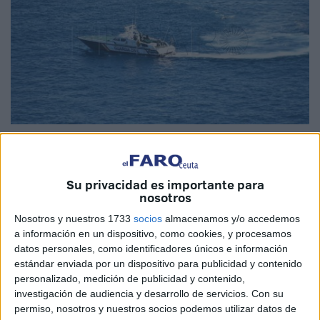
Imagen de archivo
Su privacidad es importante para
nosotros
Con un teléfono satelital GPS y a bordo de una
Nosotros y nuestros 1733
socios
almacenamos y/o accedemos
embarcación con motor fuera borda. Así intentaban
a información en un dispositivo, como cookies, y procesamos
escapar de la
Guardia Civil
los dos pilotos de una lancha,
datos personales, como identificadores únicos e información
estándar enviada por un dispositivo para publicidad y contenido
protagonizando una huida arriesgada en la que no
personalizado, medición de publicidad y contenido,
dudaron en colisionar en varias ocasiones con la patrullera
investigación de audiencia y desarrollo de servicios.
Con su
del Servicio Marítimo de Ceuta.
permiso, nosotros y nuestros socios podemos utilizar datos de