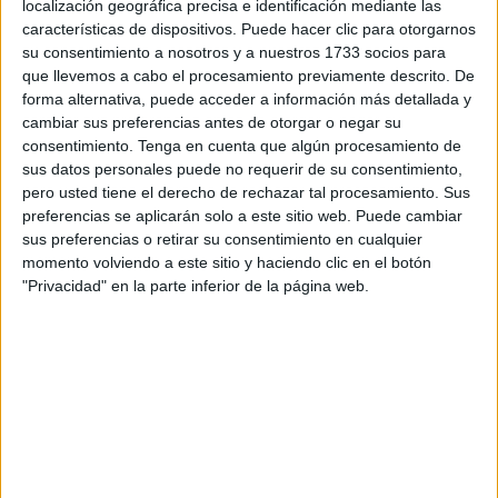
localización geográfica precisa e identificación mediante las
Esta escena se produjo
en el Sarchal
este mismo lunes,
características de dispositivos. Puede hacer clic para otorgarnos
en las proximidades de uno de los considerados como
su consentimiento a nosotros y a nuestros 1733 socios para
que llevemos a cabo el procesamiento previamente descrito. De
punto negro para el Instituto Armado por la preparación
forma alternativa, puede acceder a información más detallada y
continuada de pases de droga como el que recientemente
cambiar sus preferencias antes de otorgar o negar su
abortó la propia Benemérita en la conocida como ‘piscina’.
consentimiento.
Tenga en cuenta que algún procesamiento de
sus datos personales puede no requerir de su consentimiento,
Su presencia resultó sospechosa por lo que se coordinó
pero usted tiene el derecho de rechazar tal procesamiento. Sus
un dispositivo para su identificación. La respuesta de los
preferencias se aplicarán solo a este sitio web. Puede cambiar
sus preferencias o retirar su consentimiento en cualquier
dos ocupantes fue la de emprender la huida a pesar de
momento volviendo a este sitio y haciendo clic en el botón
que los agentes se identificaron en todo momento y
"Privacidad" en la parte inferior de la página web.
emitieron señales acústicas y luminosas para que los
sospechosos se detuvieran. Llevaban petacas con
combustible.
Generando una gran inseguridad en el mar y llegando a
golpear a la patrullera oficial, los protagonistas de estos
hechos
terminaron bloqueados y detenidos
, acusados
además de un
delito
de desobediencia grave del que han