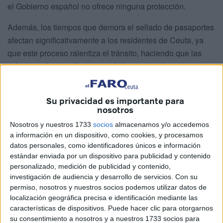
el Gobierno español no ofrece ninguna protección.
Además, los tiempos que demora el sellado de pasaportes
afectan significativamente a los residentes de Ceuta, ya
que este proceso ralentiza el tránsito, haciendo que las
colas para los ceutíes sean más largas y tediosas.
Esta indefensión y lentitud en el paso agrava la
vulnerabilidad de los ceutíes frente a otros viajeros
Su privacidad es importante para
nosotros
internacionales, haciendo que los residentes sean los
grandes perdedores en las dinámicas fronterizas.
Nosotros y nuestros 1733
socios
almacenamos y/o accedemos
a información en un dispositivo, como cookies, y procesamos
datos personales, como identificadores únicos e información
estándar enviada por un dispositivo para publicidad y contenido
personalizado, medición de publicidad y contenido,
investigación de audiencia y desarrollo de servicios.
Con su
permiso, nosotros y nuestros socios podemos utilizar datos de
localización geográfica precisa e identificación mediante las
características de dispositivos. Puede hacer clic para otorgarnos
su consentimiento a nosotros y a nuestros 1733 socios para