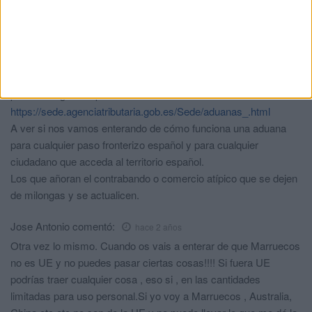
HUE...VOS
Que cansinos
comentó:
hace 2 años
Para cualquier duda de cuáles son las normas y directrices que
siguen las fronteras del Reino de España con otros estados,
pueden dirigirse al portal
https://sede.agenciatributaria.gob.es/Sede/aduanas_.html
A ver si nos vamos enterando de cómo funciona una aduana
para cualquier paso fronterizo español y para cualquier
ciudadano que acceda al territorio español.
Los que añoran el contrabando o comercio atípico que se dejen
de milongas y se actualicen.
Jose Antonio
comentó:
hace 2 años
Otra vez lo mismo. Cuando os vais a enterar de que Marruecos
no es UE y no puedes pasar ciertas cosas!!!! Si fuera UE
podrías traer cualquier cosa , eso si , en las cantidades
limitadas para uso personal.Si yo voy a Marruecos , Australia,