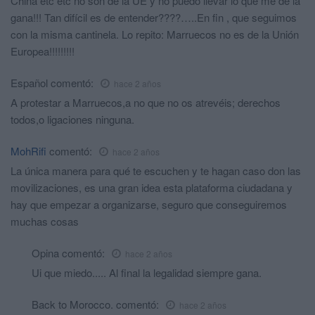
China etc etc no son de la UE y no puedo llevar lo que me dé la
gana!!! Tan difícil es de entender????…..En fin , que seguimos
con la misma cantinela. Lo repito: Marruecos no es de la Unión
Europea!!!!!!!!!
Español
comentó:
hace 2 años
A protestar a Marruecos,a no que no os atrevéis; derechos
todos,o ligaciones ninguna.
MohRifi
comentó:
hace 2 años
La única manera para qué te escuchen y te hagan caso don las
movilizaciones, es una gran idea esta plataforma ciudadana y
hay que empezar a organizarse, seguro que conseguiremos
muchas cosas
Opina
comentó:
hace 2 años
Ui que miedo..... Al final la legalidad siempre gana.
Back to Morocco.
comentó:
hace 2 años