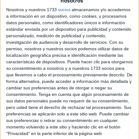
nosotros
de África
, a pesar del proceso abierto para su
Nosotros y nuestros 1733
socios
almacenamos y/o accedemos
arrendamiento a una
empresa privada
.
a información en un dispositivo, como cookies, y procesamos
datos personales, como identificadores únicos e información
Esta instalación, de
titularidad municipal
, continúa siendo
estándar enviada por un dispositivo para publicidad y contenido
uno de los principales referentes turísticos locales, por lo
personalizado, medición de publicidad y contenido,
que el Gobierno ha subrayado su intención de
mantener
investigación de audiencia y desarrollo de servicios.
Con su
permiso, nosotros y nuestros socios podemos utilizar datos de
las garantías laborales
de toda la plantilla.
localización geográfica precisa e identificación mediante las
características de dispositivos. Puede hacer clic para otorgarnos
El
consejero de Comercio, Turismo, Empleo y Deporte
,
su consentimiento a nosotros y a nuestros 1733 socios para
Nicola Cecchi
, defendió en el
pleno de la Asamblea
la
que llevemos a cabo el procesamiento previamente descrito. De
hoja de ruta que el Ejecutivo ha diseñado para gestionar el
forma alternativa, puede acceder a información más detallada y
hotel mediante la fórmula de
encomienda de gestión
.
cambiar sus preferencias antes de otorgar o negar su
consentimiento.
Tenga en cuenta que algún procesamiento de
Según explicó, este procedimiento bajo la figura del
medio
sus datos personales puede no requerir de su consentimiento,
propio
no afectará en modo alguno los
derechos ni las
pero usted tiene el derecho de rechazar tal procesamiento. Sus
condiciones laborales
de los
42 empleados
que
preferencias se aplicarán solo a este sitio web. Puede cambiar
actualmente trabajan en el establecimiento.
sus preferencias o retirar su consentimiento en cualquier
momento volviendo a este sitio y haciendo clic en el botón
Cecchi hizo especial hincapié en que el proceso se está
"Privacidad" en la parte inferior de la página web.