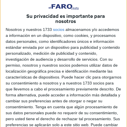
licitada para estar al frente de este punto, afirma
rotundamente que su existencia anima a las mujeres a
Su privacidad es importante para
denunciar
agresiones sexuales
que no parecen “tan
nosotros
graves”.
Nosotros y nuestros 1733
socios
almacenamos y/o accedemos
a información en un dispositivo, como cookies, y procesamos
“A veces hay conductas que están muy normalizadas y no
datos personales, como identificadores únicos e información
se consideran agresión sexual. Desde el punto ayudamos
estándar enviada por un dispositivo para publicidad y contenido
personalizado, medición de publicidad y contenido,
a detectarlas y ofrecemos los recursos necesarios para
investigación de audiencia y desarrollo de servicios.
Con su
saber dónde hay que dirigirse”, relata.
permiso, nosotros y nuestros socios podemos utilizar datos de
localización geográfica precisa e identificación mediante las
El Punto Violeta recibió las noticias de las
agresiones
características de dispositivos. Puede hacer clic para otorgarnos
sexuales cometidas en feria
a través de la prensa. “Fue a
su consentimiento a nosotros y a nuestros 1733 socios para
las dos de la mañana cuando el punto ya no estaba
que llevemos a cabo el procesamiento previamente descrito. De
forma alternativa, puede acceder a información más detallada y
disponible, por lo que acudieron directamente a la
Policía
”.
cambiar sus preferencias antes de otorgar o negar su
consentimiento.
Tenga en cuenta que algún procesamiento de
Rebolledo asegura que desde el Punto Violeta se dio
sus datos personales puede no requerir de su consentimiento,
mucha información y se insistió mucho en explicar qué es
pero usted tiene el derecho de rechazar tal procesamiento. Sus
una agresión y en acudir a la Policía directamente.
preferencias se aplicarán solo a este sitio web. Puede cambiar