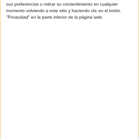
sus preferencias o retirar su consentimiento en cualquier
“Indudablemente creo que las chicas estaban informadas
momento volviendo a este sitio y haciendo clic en el botón
porque supieron perfectamente qué hacer y cómo hacerlo,
"Privacidad" en la parte inferior de la página web.
además de detectar la agresión y no tolerarla”, afirma.
Micromachismos y un punto
también para hombres