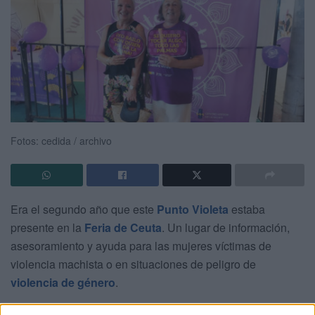
Fotos: cedida / archivo
Era el segundo año que este
Punto Violeta
estaba
presente en la
Feria de Ceuta
. Un lugar de información,
asesoramiento y ayuda para las mujeres víctimas de
violencia machista o en situaciones de peligro de
violencia de género
.
Marisa Rebolledo, coordinadora de Ágora, empresa