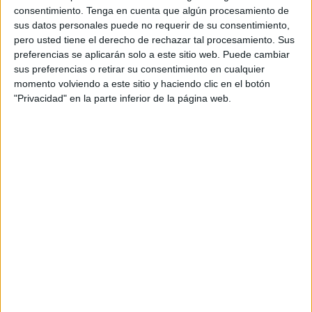
consentimiento.
Tenga en cuenta que algún procesamiento de
El Avanza Jaén Paraíso Interior era el rival a batir
del
sus datos personales puede no requerir de su consentimiento,
equipo liderado por Gonzalo Iglesias ‘Morenín’. Los
pero usted tiene el derecho de rechazar tal procesamiento. Sus
andaluces aún no conocían la victoria y solo habían
preferencias se aplicarán solo a este sitio web. Puede cambiar
sus preferencias o retirar su consentimiento en cualquier
sumado un punto. El resto, son todo derrotas. Siete goles a
momento volviendo a este sitio y haciendo clic en el botón
favor y 16 en contra.
"Privacidad" en la parte inferior de la página web.
La cita era genial para que
los de Ceuta
se rediman del
último mal resultado en el Guillermo Molina. Además, ya
necesitan sumar, solo tres puntos, resultantes de una
victoria, brillan en el casillero de los del Ceutí. Ahora este
punto ayuda a seguir con rumbo positivo.
El gol del Ceutí
Un fallo de los andaluces llevó a un robo del Ceutí. Eso
provocó una falta que fue sancionada cerca de la meta.
Álex García tomó la responsabilidad de llevar el balón