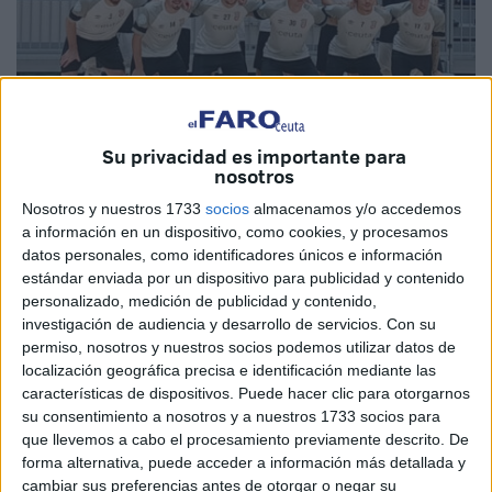
Su privacidad es importante para
nosotros
Nosotros y nuestros 1733
socios
almacenamos y/o accedemos
Imagen cedida
a información en un dispositivo, como cookies, y procesamos
datos personales, como identificadores únicos e información
estándar enviada por un dispositivo para publicidad y contenido
personalizado, medición de publicidad y contenido,
investigación de audiencia y desarrollo de servicios.
Con su
La Unión África Ceutí
tenía por delante otro
permiso, nosotros y nuestros socios podemos utilizar datos de
apasionante duelo este sábado para seguir buscando
localización geográfica precisa e identificación mediante las
su objetivo en la Segunda División
. Esta vez, fuera de
características de dispositivos. Puede hacer clic para otorgarnos
su consentimiento a nosotros y a nuestros 1733 socios para
casa, los caballas iban a Jaén para medirse al paraíso
que llevemos a cabo el procesamiento previamente descrito. De
interior en otra fecha de fútbol sala. En el partido se firmó
forma alternativa, puede acceder a información más detallada y
la paz con un 1-1.
cambiar sus preferencias antes de otorgar o negar su