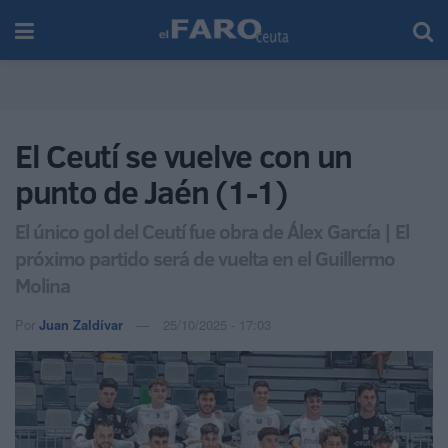
El Ceutí se vuelve con un
punto de Jaén (1-1)
El único gol del Ceutí fue obra de Álex García | El
próximo partido será de vuelta en el Guillermo
Molina
Por
Juan Zaldívar
25/10/2025 - 17:03