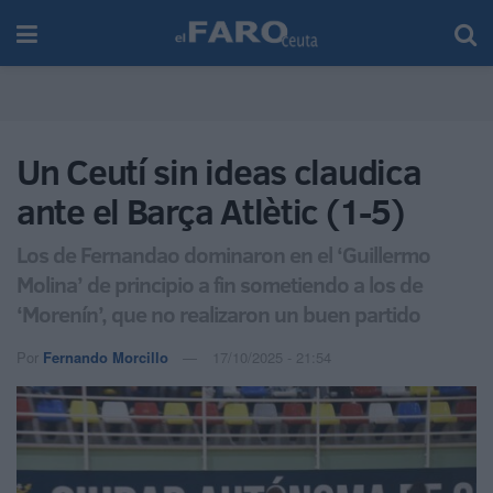
Un Ceutí sin ideas claudica
ante el Barça Atlètic (1-5)
Los de Fernandao dominaron en el ‘Guillermo
Molina’ de principio a fin sometiendo a los de
‘Morenín’, que no realizaron un buen partido
Por
Fernando Morcillo
17/10/2025 - 21:54