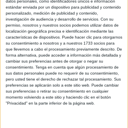
La Unión África Ceutí comenzaba este encuentro con la
datos personales, como identificadores únicos e información
obligación de ganar y sumar puntos en su feudo, en el
estándar enviada por un dispositivo para publicidad y contenido
personalizado, medición de publicidad y contenido,
pabellón Guillermo Molina y
sumar la segunda victoria
investigación de audiencia y desarrollo de servicios.
Con su
de la temporada en casa ante un buen Barça Atlètic
permiso, nosotros y nuestros socios podemos utilizar datos de
pero no fue posible debido a un buen equipo catalán
localización geográfica precisa e identificación mediante las
dirigido por el mítico Fernandao.
características de dispositivos. Puede hacer clic para otorgarnos
su consentimiento a nosotros y a nuestros 1733 socios para
El filial azulgrana venía a este
encuentro con el saldo de
que llevemos a cabo el procesamiento previamente descrito. De
forma alternativa, puede acceder a información más detallada y
un partido ganado, uno perdido y un empatado.
No era
cambiar sus preferencias antes de otorgar o negar su
fácil luchar contra el Barcelona B puesto es un equipo que
consentimiento.
Tenga en cuenta que algún procesamiento de
posee muy buenos futbolistas.
sus datos personales puede no requerir de su consentimiento,
pero usted tiene el derecho de rechazar tal procesamiento. Sus
Hay que destacar que el Barça Atlètic está entrenado por
preferencias se aplicarán solo a este sitio web. Puede cambiar
el mítico Fernandao y su segundo entrenador es Sergio
sus preferencias o retirar su consentimiento en cualquier
momento volviendo a este sitio y haciendo clic en el botón
Lozano,
dos grandes futbolistas que ha dado el fútbol
"Privacidad" en la parte inferior de la página web.
sala.
Inicio intenso