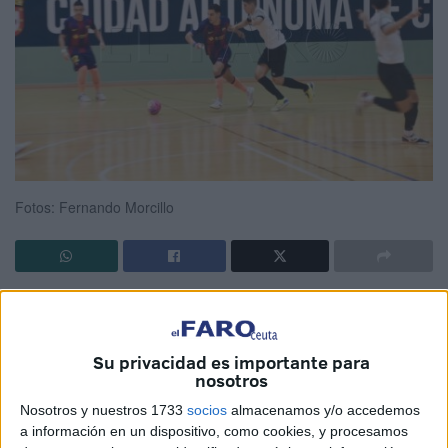
Fotos: Fernando Morcillo
La
Unión África Ceutí
cayó en el pabellón Guillermo
Molina
contra un gran Barça Atlètic que supo encarrilar
el partido en la primera parte con un 0-3
. Los de
Su privacidad es importante para
nosotros
Fernandao consiguieron un gran triunfo por un 1-5 a costa
de una
UA Ceutí
sin ideas.
Nosotros y nuestros 1733
socios
almacenamos y/o accedemos
a información en un dispositivo, como cookies, y procesamos