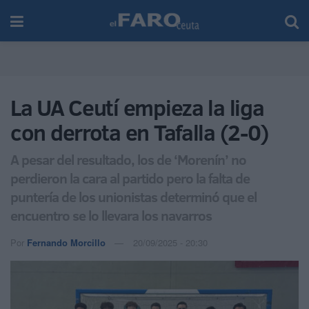
La UA Ceutí empieza la liga
con derrota en Tafalla (2-0)
A pesar del resultado, los de ‘Morenín’ no
perdieron la cara al partido pero la falta de
puntería de los unionistas determinó que el
encuentro se lo llevara los navarros
Por
Fernando Morcillo
20/09/2025 - 20:30