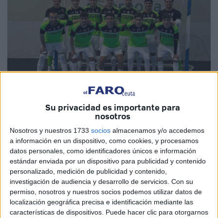
Su privacidad es importante para
Imagen de archivo
nosotros
Nosotros y nuestros 1733
socios
almacenamos y/o accedemos
a información en un dispositivo, como cookies, y procesamos
datos personales, como identificadores únicos e información
La Unión África Ceutí cayó en el debut en Segunda
estándar enviada por un dispositivo para publicidad y contenido
personalizado, medición de publicidad y contenido,
División contra el recién ascendido
Vulcanizados Ruiz
investigación de audiencia y desarrollo de servicios.
Con su
Tafa FS de Navarra
por un 2-0
. Los de Ceuta comienzan
permiso, nosotros y nuestros socios podemos utilizar datos de
con derrota su andadura en Segunda División,
aunque no
localización geográfica precisa e identificación mediante las
perdieron la cara al partido en ningún momento.
características de dispositivos. Puede hacer clic para otorgarnos