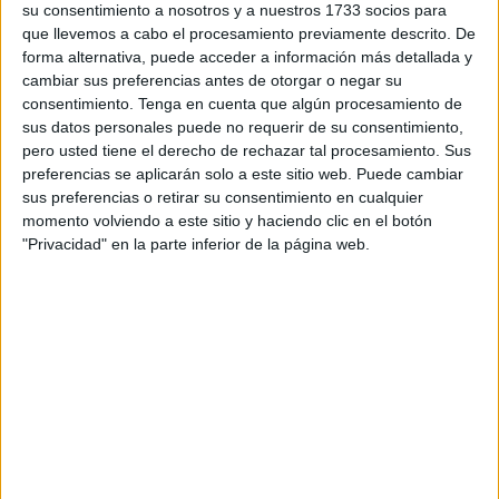
su consentimiento a nosotros y a nuestros 1733 socios para
Aunque no jugaron un mal partido,
llegando a dominar
que llevemos a cabo el procesamiento previamente descrito. De
forma alternativa, puede acceder a información más detallada y
por momentos el encuentro
y disfrutando de varias
cambiar sus preferencias antes de otorgar o negar su
ocasiones, el Tafa FS golpeó primero en su cancha a los
consentimiento.
Tenga en cuenta que algún procesamiento de
cinco minutos tras un error en un saque de esquina de
sus datos personales puede no requerir de su consentimiento,
Señoret.
pero usted tiene el derecho de rechazar tal procesamiento. Sus
preferencias se aplicarán solo a este sitio web. Puede cambiar
El partido estuvo muy disputado por ambos conjuntos en la
sus preferencias o retirar su consentimiento en cualquier
momento volviendo a este sitio y haciendo clic en el botón
cancha del 40x20 del Tafa, pero fueron los navarros quien
"Privacidad" en la parte inferior de la página web.
se terminaron de imponer en el encuentro.
Con el correr de la primera parte,
la UA Ceutí se sentía
cómoda en la pista
pero no terminaba de encontrar su
gol.
Segunda parte
El jarro de agua fría para la UA Ceutí llegó al inicio de la