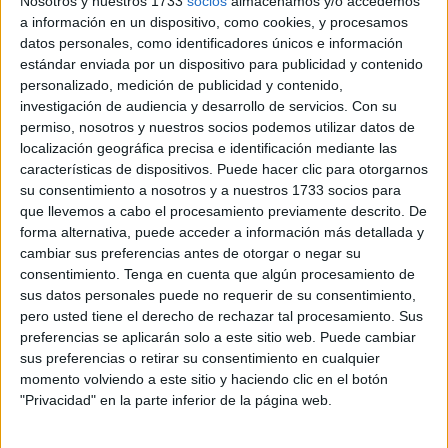
Nosotros y nuestros 1733
socios
almacenamos y/o accedemos
a información en un dispositivo, como cookies, y procesamos
Recientemente se ha celebrado el test que abre o cierra la
datos personales, como identificadores únicos e información
puerta hacia este aprendizaje. Dentro de este
estándar enviada por un dispositivo para publicidad y contenido
maremágnum de participantes se encuentra una ceutí que
personalizado, medición de publicidad y contenido,
se ha puesto a prueba para alcanzar su sueño.
investigación de audiencia y desarrollo de servicios.
Con su
permiso, nosotros y nuestros socios podemos utilizar datos de
Dispuesta a dar lo mejor de sí misma, se subió a su coche
localización geográfica precisa e identificación mediante las
características de dispositivos. Puede hacer clic para otorgarnos
y se fue hasta Sevilla. “No estuve nerviosa hasta que
su consentimiento a nosotros y a nuestros 1733 socios para
llegué y vi
la magnitud de aquello
”, remarca. Al finalizar
que llevemos a cabo el procesamiento previamente descrito. De
se sintió “muy aliviada”. La joven, que prefiere mantenerse
forma alternativa, puede acceder a información más detallada y
en el anonimato, admite que no se lo “preparó a
cambiar sus preferencias antes de otorgar o negar su
consentimiento.
Tenga en cuenta que algún procesamiento de
consciencia” a raíz de sus circunstancias.
sus datos personales puede no requerir de su consentimiento,
pero usted tiene el derecho de rechazar tal procesamiento. Sus
Presión y sensaciones
preferencias se aplicarán solo a este sitio web. Puede cambiar
sus preferencias o retirar su consentimiento en cualquier
A pesar de ello, sabe con certeza que “iba con base”. Sus
momento volviendo a este sitio y haciendo clic en el botón
"Privacidad" en la parte inferior de la página web.
sensaciones son positivas, aunque reconoce que “
la
presión de hacerlo bien
siempre pesa”, expresa. “No me