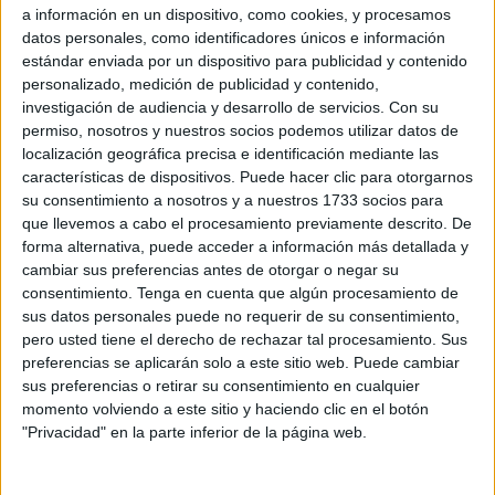
trabajadores
.
a información en un dispositivo, como cookies, y procesamos
datos personales, como identificadores únicos e información
Las cifras que ha facilitado el Gobierno central reflejan
estándar enviada por un dispositivo para publicidad y contenido
que, en los primeros seis meses de este año, entre enero y
personalizado, medición de publicidad y contenido,
investigación de audiencia y desarrollo de servicios.
Con su
junio,
se han anotado en Ceuta un total de 274
permiso, nosotros y nuestros socios podemos utilizar datos de
accidentes laborales
. De ellos, la gran mayoría se han
localización geográfica precisa e identificación mediante las
calificado como leves y solo se ha registrado uno
características de dispositivos. Puede hacer clic para otorgarnos
considerado grave.
su consentimiento a nosotros y a nuestros 1733 socios para
que llevemos a cabo el procesamiento previamente descrito. De
El informe señala que 202 de esos incidentes laborales se
forma alternativa, puede acceder a información más detallada y
cambiar sus preferencias antes de otorgar o negar su
produjeron mientras que los afectados realizaban sus
consentimiento.
Tenga en cuenta que algún procesamiento de
tareas en la empresa, a los que hay que sumar
71 que se
sus datos personales puede no requerir de su consentimiento,
han determinado como in itinere
, es decir, que tuvieron
pero usted tiene el derecho de rechazar tal procesamiento. Sus
lugar al ir o al volver desde el lugar de trabajo hasta el
preferencias se aplicarán solo a este sitio web. Puede cambiar
sus preferencias o retirar su consentimiento en cualquier
domicilio habitual.
momento volviendo a este sitio y haciendo clic en el botón
"Privacidad" en la parte inferior de la página web.
El accidente in itinere queda recogido en la Ley General
de la Seguridad Social y deduce un daño corporal al