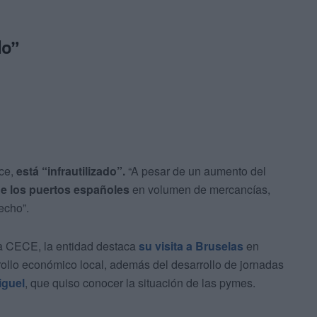
do”
ice,
está “infrautilizado”.
“A pesar de un aumento del
de los puertos españoles
en volumen de mercancías,
recho”.
la CECE, la entidad destaca
su visita a
Bruselas
en
ollo económico local, además del desarrollo de jornadas
iguel
, que quiso conocer la situación de las pymes.