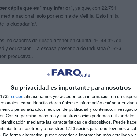
per cápita que es “muy inferior”,
ya que, con 22.751
media nacional, solo por encima de Melilla. Esto limita
e la ciudadanía”.
os indicadores de riesgo a tener en cuenta. “El 44,3% del
dad y educación. La escasa presencia de industria (1,5%)
ión productiva”.
Su privacidad es importante para nosotros
s 1733
socios
almacenamos y/o accedemos a información en un disposit
sonales, como identificadores únicos e información estándar enviada 
. “La tasa de inflación en Ceuta se sitúa en el 2,6%, tres
ntenido personalizado, medición de publicidad y contenido, investigaci
os.
Con su permiso, nosotros y nuestros socios podemos utilizar datos 
tando especialmente a sectores como hostelería y
identificación mediante las características de dispositivos. Puede hacer
ntimiento a nosotros y a nuestros 1733 socios para que llevemos a ca
. De forma alternativa, puede acceder a información más detallada y 