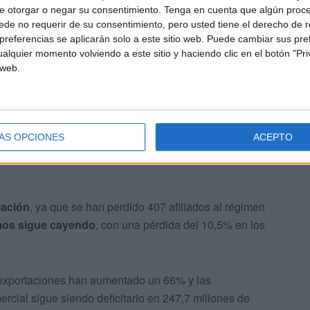
e otorgar o negar su consentimiento.
Tenga en cuenta que algún proc
de no requerir de su consentimiento, pero usted tiene el derecho de r
referencias se aplicarán solo a este sitio web. Puede cambiar sus pref
 lo que lleva a que Ceuta esté duplicando la media
alquier momento volviendo a este sitio y haciendo clic en el botón "Pri
s mayores de 30 años en el sector servicios”, apunta la
 web.
ÁS OPCIONES
ACEPTO
iación
, ya que se han perdido 407 afiliados al régimen
mos sigue cayendo
, con una pérdida del 10,5% en los
 exportaciones han aumentado un 66% y las
ercial sigue siendo deficitario en 247,7 millones de