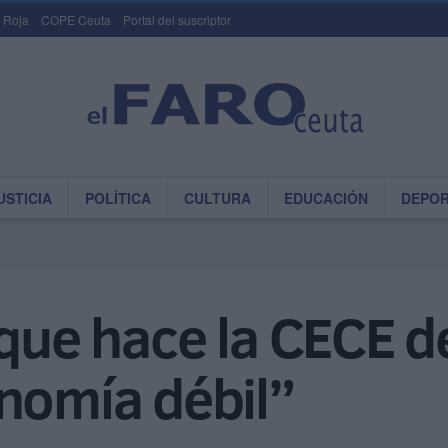
 Roja
COPE Ceuta
Portal del suscriptor
USTICIA
POLÍTICA
CULTURA
EDUCACIÓN
DEPO
 que hace la CECE d
nomía débil”