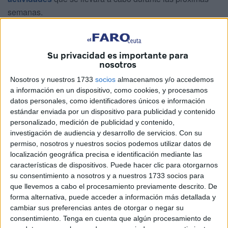
semanas.
Taller de la Asociación Mujeres
Progresistas
Su privacidad es importante para
nosotros
Nosotros y nuestros 1733
socios
almacenamos y/o accedemos
La
Asociación Mujeres Progresistas, liderada por María
a información en un dispositivo, como cookies, y procesamos
Miaja
, ha preparado para
este viernes, 14 de noviembre
,
datos personales, como identificadores únicos e información
un taller con los internos en el que decorarán prendas con
estándar enviada por un dispositivo para publicidad y contenido
imágenes o
mensajes de sensibilización sobre la
personalizado, medición de publicidad y contenido,
investigación de audiencia y desarrollo de servicios.
Con su
Violencia de género
. Estas prendas se expondrán
permiso, nosotros y nuestros socios podemos utilizar datos de
posteriormente en las jornadas que se llevarán acabo el
localización geográfica precisa e identificación mediante las
próximo lunes, 17 de noviembre, que organiza dicha
características de dispositivos. Puede hacer clic para otorgarnos
asociación y también en la exposición del 25N en el
su consentimiento a nosotros y a nuestros 1733 socios para
módulo sociocultural del centro penitenciario.
que llevemos a cabo el procesamiento previamente descrito. De
forma alternativa, puede acceder a información más detallada y
Para el lunes,
17 de noviembre
, además hay programada
cambiar sus preferencias antes de otorgar o negar su
consentimiento.
Tenga en cuenta que algún procesamiento de
una
salida de la población interna en 2º grado y 3º