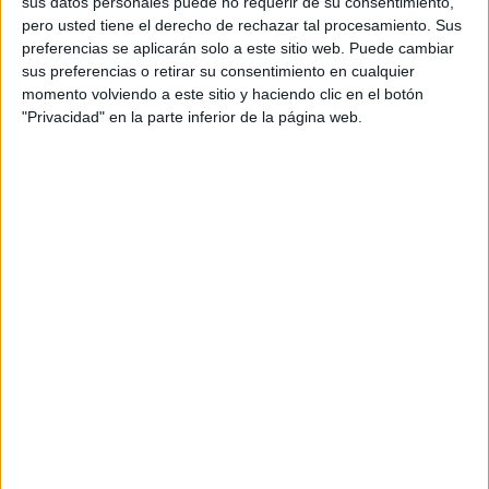
sus datos personales puede no requerir de su consentimiento,
grado
a las
jornadas
que organizadas por la Asociación
pero usted tiene el derecho de rechazar tal procesamiento. Sus
Mujeres Progresistas que tendrán lugar en el centro
preferencias se aplicarán solo a este sitio web. Puede cambiar
cultural de la Estación de Ferrocarril. Las jornadas se
sus preferencias o retirar su consentimiento en cualquier
momento volviendo a este sitio y haciendo clic en el botón
denominan
'Violencia de Género y Nuevas
"Privacidad" en la parte inferior de la página web.
masculinidades en la era digital'.
Asimismo, el 17 de diciembre, hay prevista otra salida, en