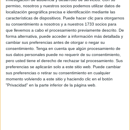
La entrega del premio ha tenido lugar este lunes en la
permiso, nosotros y nuestros socios podemos utilizar datos de
localización geográfica precisa e identificación mediante las
biblioteca
pública del Estado Adolfo Suárez y ha contado
características de dispositivos. Puede hacer clic para otorgarnos
con la asistencia de María Sánchez Miaja, sus hermanas y
su consentimiento a nosotros y a nuestros 1733 socios para
miembros de la asociación Mujeres Progresistas María
que llevemos a cabo el procesamiento previamente descrito. De
Miaja.
forma alternativa, puede acceder a información más detallada y
cambiar sus preferencias antes de otorgar o negar su
María Sánchez Miaja ha tomado la palabra para abrir este
consentimiento.
Tenga en cuenta que algún procesamiento de
sus datos personales puede no requerir de su consentimiento,
acto y hacer referencia al origen de este
premio
que lleva
pero usted tiene el derecho de rechazar tal procesamiento. Sus
“el nombre de mi madre y de mi asociación”.
preferencias se aplicarán solo a este sitio web. Puede cambiar
sus preferencias o retirar su consentimiento en cualquier
Asimismo, ha querido dedicarle unas palabras a su madre,
momento volviendo a este sitio y haciendo clic en el botón
asegurando que era “de una generación de mujeres
"Privacidad" en la parte inferior de la página web.
valientes que os tocó vivir una juventud mermada por una
guerra. Luchaste en la clandestinidad sin que nadie de la
familia lo supiera”.
Por este motivo, “tus nietas sienten veneración por ti. Hace
ya 17 años que nos dejaste, pero jamás serás olvidada”.