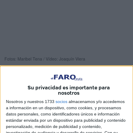
Fotos: Maribel Tena / Vídeo: Joaquín Viera
Su privacidad es importante para
Instituciones Penitenciarias de Ceuta ha sido galardonada
nosotros
este lunes con el VIII premio María Miaja con motivo del
Nosotros y nuestros 1733
socios
almacenamos y/o accedemos
Día Internacional de la Eliminación de la Violencia
a información en un dispositivo, como cookies, y procesamos
contra la Mujer
. Un reconocimiento merecido por la gran
datos personales, como identificadores únicos e información
labor realizada en la lucha por la igualdad y contra la
estándar enviada por un dispositivo para publicidad y contenido
violencia de género
en la
prisión
.
personalizado, medición de publicidad y contenido,
investigación de audiencia y desarrollo de servicios.
Con su