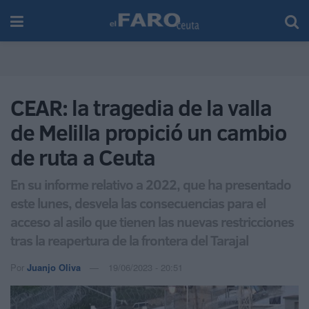
CEAR: la tragedia de la valla
de Melilla propició un cambio
de ruta a Ceuta
En su informe relativo a 2022, que ha presentado
este lunes, desvela las consecuencias para el
acceso al asilo que tienen las nuevas restricciones
tras la reapertura de la frontera del Tarajal
Por
Juanjo Oliva
19/06/2023 - 20:51