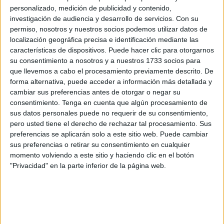
"Esta decisión ha tenido consecuencias en el acceso al
personalizado, medición de publicidad y contenido,
asilo, pues ya no es posible acceder a la ciudad
investigación de audiencia y desarrollo de servicios.
Con su
permiso, nosotros y nuestros socios podemos utilizar datos de
beneficiándose de la exención de visado para solicitar
localización geográfica precisa e identificación mediante las
protección internacional", destaca CEAR en su
características de dispositivos. Puede hacer clic para otorgarnos
documento.
su consentimiento a nosotros y a nuestros 1733 socios para
que llevemos a cabo el procesamiento previamente descrito. De
La tragedia del salto a la valla de
forma alternativa, puede acceder a información más detallada y
cambiar sus preferencias antes de otorgar o negar su
Melilla
consentimiento.
Tenga en cuenta que algún procesamiento de
sus datos personales puede no requerir de su consentimiento,
El fortalecimiento del control migratorio en las ciudades
pero usted tiene el derecho de rechazar tal procesamiento. Sus
preferencias se aplicarán solo a este sitio web. Puede cambiar
autónomas de Ceuta y Melilla no impidió el aumento en
sus preferencias o retirar su consentimiento en cualquier
las cifras de llegadas al final de 2022 pero dejó este
momento volviendo a este sitio y haciendo clic en el botón
trágico salto a la
valla
difícil de olvidar.
"Privacidad" en la parte inferior de la página web.
El 24 de junio de 2022 fallecieron en la frontera de Melilla,
entre España y Marruecos, al menos 37 personas, 77 aún
se encuentran desaparecidas y se produjeron 470