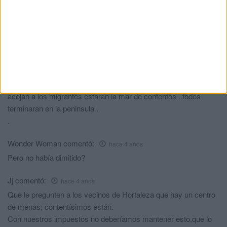
Sumando y siguiendo...luego se asustan cuando VOX saca
representación.
Carrillo
comentó:
hace 4 años
Este traslado de MENAS magrebies es un logro para todas
esas oneges que luchan por ellos ..que se los lleven a la
peninsula y que los repatran .me imagino que las ciudades que
acojan a los migrantes estaran la mar de contentos ..todos
terminaran en la peninsula .
.
Wonder Woman
comentó:
hace 4 años
Pero no había dimitido?
Jj
comentó:
hace 4 años
Que le pregunten a los vecinos de Hortaleza que hay un centro
de menas; contentísimos están.
Con nuestros impuestos no deberíamos mantener esto,que lo