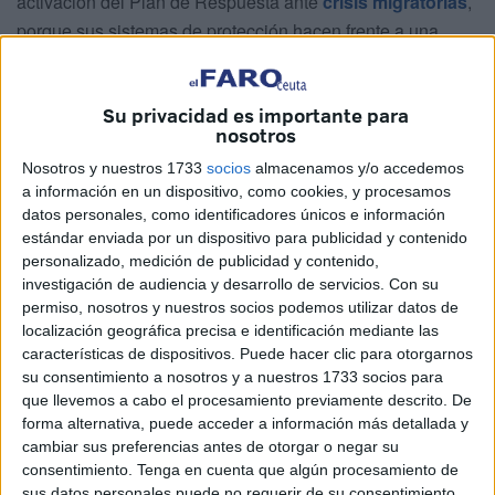
activación del Plan de Respuesta ante
crisis migratorias
,
porque sus sistemas de protección hacen frente a una
ocupación por encima del 150% y pedían el traslado de
1.363 menores por parte de Canarias y de 182 por parte de
Su privacidad es importante para
Ceuta. El Plan establece que la comunidad receptora de
nosotros
los menores debe asumir entre un 25% y un 50% de la
Nosotros y nuestros 1733
socios
almacenamos y/o accedemos
sobreocupación, y además Canarias, Ceuta y Melilla ya
a información en un dispositivo, como cookies, y procesamos
han recibido 15 millones de euros este año para atender a
datos personales, como identificadores únicos e información
los menores inmigrantes no acompañados, se recuerda en
estándar enviada por un dispositivo para publicidad y contenido
el documento aprobado.
personalizado, medición de publicidad y contenido,
investigación de audiencia y desarrollo de servicios.
Con su
Hay que recordar además que
esta misma mañana el
permiso, nosotros y nuestros socios podemos utilizar datos de
localización geográfica precisa e identificación mediante las
Ministerio de Derechos Sociales anunció
que fijaría en
características de dispositivos. Puede hacer clic para otorgarnos
132 el máximo de menores extranjeros no acompañados
su consentimiento a nosotros y a nuestros 1733 socios para
que tiene capacidad para acoger y atender Ceuta. Los
que llevemos a cabo el procesamiento previamente descrito. De
criterios establecidos en los documentos con los que
forma alternativa, puede acceder a información más detallada y
cambiar sus preferencias antes de otorgar o negar su
trabaja el
Gobierno central
parten de que la
Ciudad
consentimiento.
Tenga en cuenta que algún procesamiento de
Autónoma
puede tutelar en condiciones idóneas a 88
sus datos personales puede no requerir de su consentimiento,