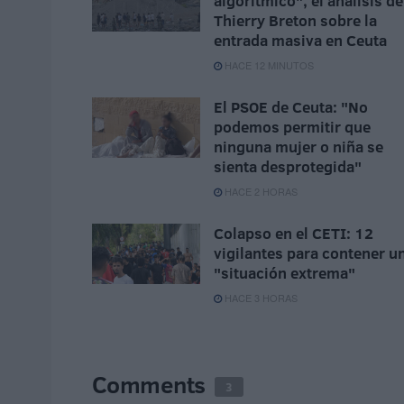
algorítmico", el análisis de
Thierry Breton sobre la
entrada masiva en Ceuta
HACE 12 MINUTOS
El PSOE de Ceuta: "No
podemos permitir que
ninguna mujer o niña se
sienta desprotegida"
HACE 2 HORAS
Colapso en el CETI: 12
vigilantes para contener u
"situación extrema"
HACE 3 HORAS
Comments
3