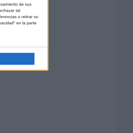
esamiento de sus
echazar tal
erencias o retirar su
vacidad" en la parte