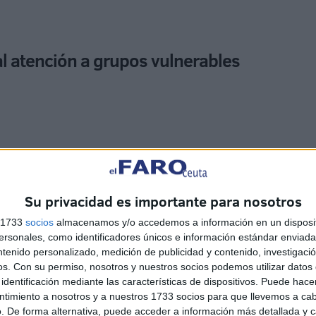
l atención a grupos vulnerables
 prácticamente todas las semanas, todas ellas
Su privacidad es importante para nosotros
ispongan de una orientación al llegar al
otro lado del
 los grupos vulnerables, los colectivos integrados por
s 1733
socios
almacenamos y/o accedemos a información en un disposit
de protección para que tengan una prioridad en la
sonales, como identificadores únicos e información estándar enviada 
ntenido personalizado, medición de publicidad y contenido, investigaci
os.
Con su permiso, nosotros y nuestros socios podemos utilizar datos 
identificación mediante las características de dispositivos. Puede hacer
habiendo cruzado la valla o bordeado a nado el espigón,
ntimiento a nosotros y a nuestros 1733 socios para que llevemos a ca
mente a la Península o residir en algún punto de Europa.
. De forma alternativa, puede acceder a información más detallada y 