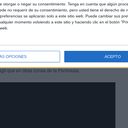
e otorgar o negar su consentimiento.
Tenga en cuenta que algún proc
da en la frontera sur.
de no requerir de su consentimiento, pero usted tiene el derecho de r
referencias se aplicarán solo a este sitio web. Puede cambiar sus pref
alquier momento volviendo a este sitio y haciendo clic en el botón "Pri
 web.
 sirio, son los que tienen mayor presencia en las
ÁS OPCIONES
ACEPTO
cionalidades (rusos y sudamericanos) para pedir un asilo
gil que en otras zonas de la Península.