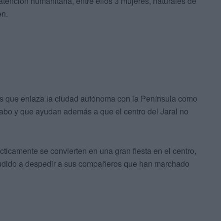
atención humanitaria, entre ellos 3 mujeres, naturales de
en.
cos que enlaza la ciudad autónoma con la Península como
cabo y que ayudan además a que el centro del Jaral no
cticamente se convierten en una gran fiesta en el centro,
acudido a despedir a sus compañeros que han marchado