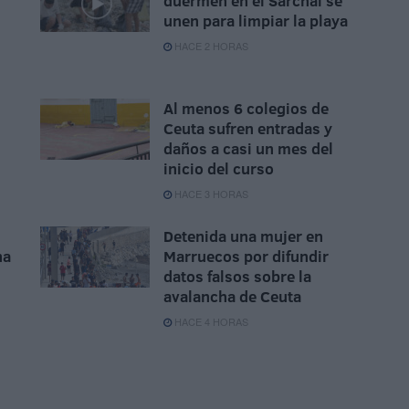
duermen en el Sarchal se
unen para limpiar la playa
HACE 2 HORAS
Al menos 6 colegios de
Ceuta sufren entradas y
daños a casi un mes del
inicio del curso
HACE 3 HORAS
Detenida una mujer en
na
Marruecos por difundir
datos falsos sobre la
avalancha de Ceuta
HACE 4 HORAS