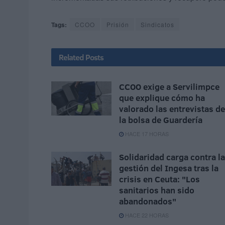
Tags:
CCOO
Prisión
Sindicatos
Related
Posts
CCOO exige a Servilimpce
que explique cómo ha
valorado las entrevistas de
la bolsa de Guardería
HACE 17 HORAS
Solidaridad carga contra la
gestión del Ingesa tras la
crisis en Ceuta: "Los
sanitarios han sido
abandonados"
HACE 22 HORAS