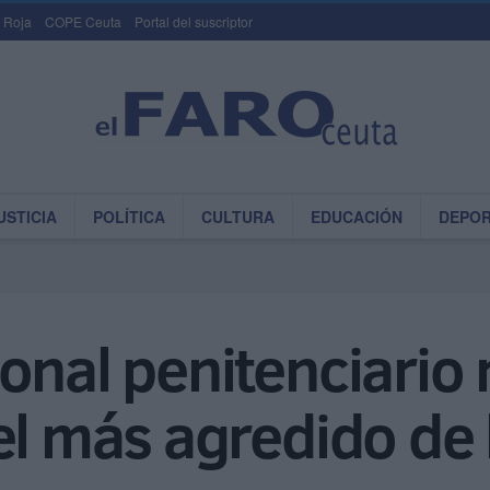
 Roja
COPE Ceuta
Portal del suscriptor
USTICIA
POLÍTICA
CULTURA
EDUCACIÓN
DEPO
onal penitenciario
el más agredido de