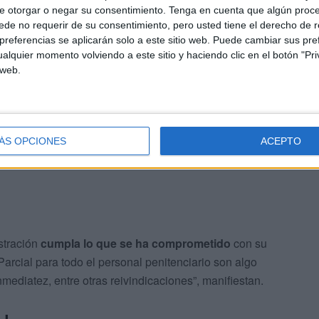
 personal penitenciario no puede seguir siendo el
más
e otorgar o negar su consentimiento.
Tenga en cuenta que algún proc
imitaciones a su prevención
".
de no requerir de su consentimiento, pero usted tiene el derecho de r
referencias se aplicarán solo a este sitio web. Puede cambiar sus pref
alquier momento volviendo a este sitio y haciendo clic en el botón "Pri
e quiere
buscar espacios comunes
con las otras
 web.
“para abordar este problema integralmente, donde el
l personal penitenciario seria un punto de partida para
ÁS OPCIONES
ACEPTO
tración
cumpla lo que se ha comprometido
con su
 Parcial para todo el personal penitenciario son algo
mediatez, entre otras reivindicaciones”, manifiestan.