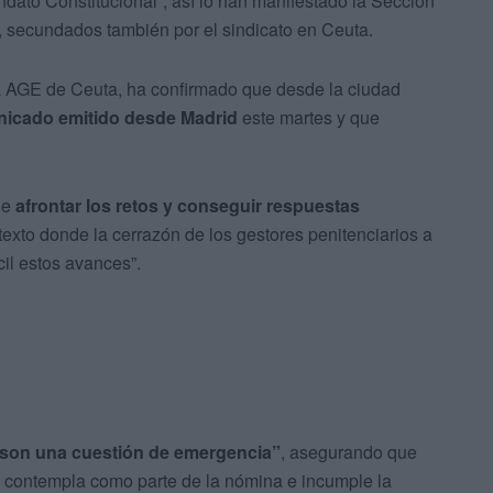
ndato Constitucional”, así lo han manifestado la Sección
, secundados también por el sindicato en Ceuta.
a AGE de Ceuta, ha confirmado que desde la ciudad
nicado emitido desde Madrid
este martes y que
de
afrontar los retos y conseguir respuestas
exto donde la cerrazón de los gestores penitenciarios a
cil estos avances”.
son una cuestión de emergencia”
, asegurando que
s contempla como parte de la nómina e incumple la