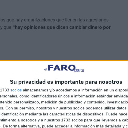
mos que hay organizaciones que tienen las agresiones
” y que
“hay opiniones que dicen cambiar dinero por
Su privacidad es importante para nosotros
s 1733
socios
almacenamos y/o accedemos a información en un disposit
sonales, como identificadores únicos e información estándar enviada 
 tienen
consecuencias permanentes sobre el
ntenido personalizado, medición de publicidad y contenido, investigaci
las evite y una protección integral cuando se produce”,
os.
Con su permiso, nosotros y nuestros socios podemos utilizar datos 
identificación mediante las características de dispositivos. Puede hacer
actuar en esa dirección”.
ntimiento a nosotros y a nuestros 1733 socios para que llevemos a ca
. De forma alternativa, puede acceder a información más detallada y 