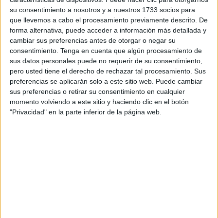
recordar que
su consentimiento a nosotros y a nuestros 1733 socios para
que llevemos a cabo el procesamiento previamente descrito. De
Con datos consolidados hasta ayer lunes, las autoridades
forma alternativa, puede acceder a información más detallada y
sanitarias han diagnosticado 55 nuevos positivos
desde el
cambiar sus preferencias antes de otorgar o negar su
pasado viernes 10 –fecha del informe anterior–
, los
consentimiento.
Tenga en cuenta que algún procesamiento de
pacientes covid ingresados han bajado de 11 a diez (la
sus datos personales puede no requerir de su consentimiento,
pero usted tiene el derecho de rechazar tal procesamiento. Sus
UCI vuelve a quedarse con cero enfermos) y mantiene tres
preferencias se aplicarán solo a este sitio web. Puede cambiar
brotes declarados en centro sociosanitario.
sus preferencias o retirar su consentimiento en cualquier
momento volviendo a este sitio y haciendo clic en el botón
En cuanto a la incidencia acumulada a 14 días para la
"Privacidad" en la parte inferior de la página web.
población mayor de 60 años, se eleva a 876,38 casos por
cien mil habitantes (frente a 843,44 del viernes pasado);
mientras que a siete días disminuye hasta 362,41 (en
comparación con los 401,95 del día 10). En ambos casos,
el riesgo es medio.
Dos fallecimientos en la última semana
Las autoridades sanitarias añaden a la estadística de