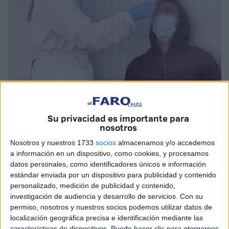
Imagen de archivo
Su privacidad es importante para
nosotros
Nosotros y nuestros 1733
socios
almacenamos y/o accedemos
a información en un dispositivo, como cookies, y procesamos
La Consejería de
Sanidad
, Consumo y Gobernación ha
datos personales, como identificadores únicos e información
estándar enviada por un dispositivo para publicidad y contenido
registrado en su último informe de la pandemia del
personalizado, medición de publicidad y contenido,
coronavirus
en Ceuta una caída en los contagios, los
investigación de audiencia y desarrollo de servicios.
Con su
hospitalizados
y los brotes de covid, sin embargo, registra
permiso, nosotros y nuestros socios podemos utilizar datos de
un aumento de la incidencia acumulada a 14 días. Cabe
localización geográfica precisa e identificación mediante las
características de dispositivos. Puede hacer clic para otorgarnos