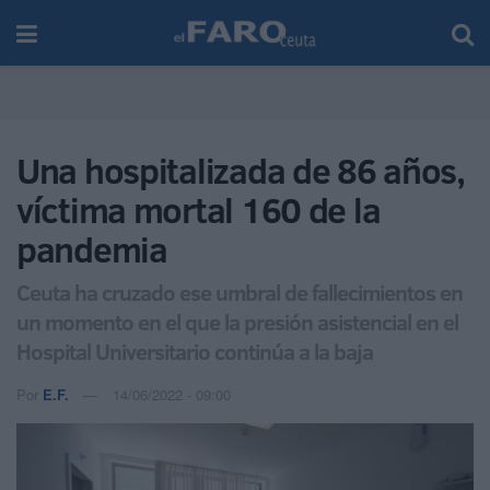
Una hospitalizada de 86 años,
víctima mortal 160 de la
pandemia
Ceuta ha cruzado ese umbral de fallecimientos en
un momento en el que la presión asistencial en el
Hospital Universitario continúa a la baja
Por
E.F.
14/06/2022 - 09:00