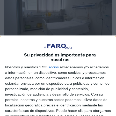
Imagen de archivo
Su privacidad es importante para
nosotros
Nosotros y nuestros 1733
socios
almacenamos y/o accedemos
a información en un dispositivo, como cookies, y procesamos
Ceuta acaba de cruzar el umbral de las 160 muertes
datos personales, como identificadores únicos e información
achacables al
coronavirus
. Y es que hoy martes nuestra
estándar enviada por un dispositivo para publicidad y contenido
personalizado, medición de publicidad y contenido,
ciudad tiene que lamentar de nuevo la pérdida de uno de
investigación de audiencia y desarrollo de servicios.
Con su
sus vecinos a causa de esta enfermedad. Se trata de una
permiso, nosotros y nuestros socios podemos utilizar datos de
mujer de 86 años que se encontraba ingresada hasta ayer
localización geográfica precisa e identificación mediante las
lunes en el
Hospital Universitario
, según han confirmado
características de dispositivos. Puede hacer clic para otorgarnos
su consentimiento a nosotros y a nuestros 1733 socios para