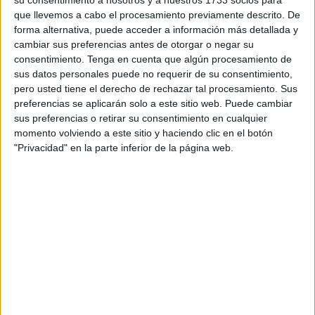
a
El Faro de Ceuta
la Consejería de Sanidad de la Ciudad
que llevemos a cabo el procesamiento previamente descrito. De
Autónoma.
forma alternativa, puede acceder a información más detallada y
cambiar sus preferencias antes de otorgar o negar su
Ese paso de la frontera de los 160 decesos se produce en
consentimiento.
Tenga en cuenta que algún procesamiento de
un momento en el que la presión asistencial en el hospital
sus datos personales puede no requerir de su consentimiento,
de los ingresados positivos en covid-19 continúa a la baja,
pero usted tiene el derecho de rechazar tal procesamiento. Sus
preferencias se aplicarán solo a este sitio web. Puede cambiar
con 9 camas ocupadas por infectados por coronavirus en
sus preferencias o retirar su consentimiento en cualquier
planta, 11 en Observación y uno atendido en UCI.
momento volviendo a este sitio y haciendo clic en el botón
"Privacidad" en la parte inferior de la página web.
Las víctimas mortales de la pandemia en la ciudad son ya
160 y es que este nuevo deceso se suma a las 159
personas que ya habían fallecido en la ciudad víctimas del
covid-19. El dato de mortalidad ha ido creciendo de
manera sostenida en las últimas semanas, donde se ha
registrado un repunte de fallecimientos y también cifras
elevadas en los hospitales.
Cabe recordar que la última víctima mortal a causa del
coronavirus
se registró el pasado 8 de junio cuando