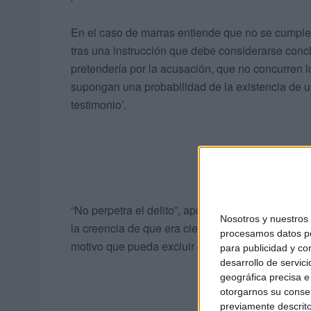
En el caso de marras entiende que no se cumple
tras una instrucción que debe considerarse concl
pretendería por la acusación, que no concurren l
supongan una probabilidad de la existencia de u
testimonio’.
“No perpetra el delito”, apostilla, “quien equiv
Nosotros y nuestro
la creencia de que era cierto o cuando su testimo
procesamos datos per
motivo que pueda excluir dicho elemento intencio
para publicidad y co
desarrollo de servici
geográfica precisa e 
otorgarnos su conse
previamente descrito