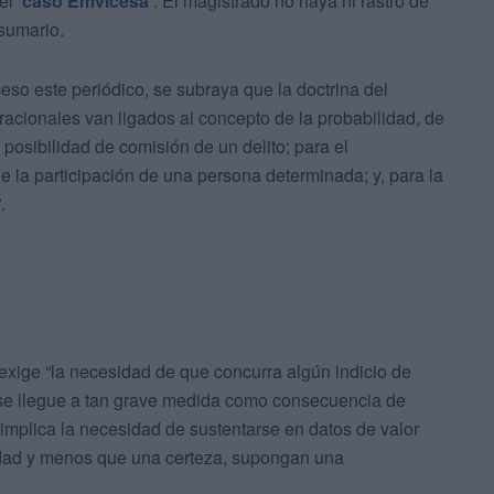
del
'caso Emvicesa'
. El magistrado no haya ni rastro de
 sumario.
eso este periódico, se subraya que la doctrina del
 racionales van ligados al concepto de la probabilidad, de
posibilidad de comisión de un delito; para el
e la participación de una persona determinada; y, para la
.
exige “la necesidad de que concurra algún indicio de
 se llegue a tan grave medida como consecuencia de
implica la necesidad de sustentarse en datos de valor
idad y menos que una certeza, supongan una