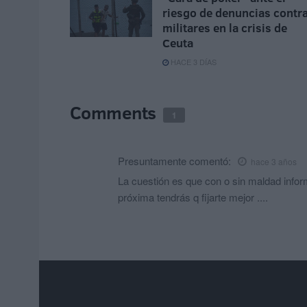
riesgo de denuncias contr
militares en la crisis de
Ceuta
HACE 3 DÍAS
Comments
1
Presuntamente
comentó:
hace 3 años
La cuestión es que con o sin maldad inform
próxima tendrás q fijarte mejor ....