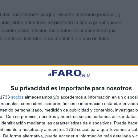
n las condiciones, ya que “en este momento procesal, y
uida, debe afirmarse, respecto de la figura penal que se
os antedichos indicios racionales de criminalidad que
n delito de falsedad documental ni de uno de falso
Su privacidad es importante para nosotros
ocadamente narra un hecho discordante con la realidad en
s 1733
socios
almacenamos y/o accedemos a información en un disposit
nio carece de certidumbre por error o cualquier otro
sonales, como identificadores únicos e información estándar enviada 
nal”.
ntenido personalizado, medición de publicidad y contenido, investigaci
os.
Con su permiso, nosotros y nuestros socios podemos utilizar datos 
identificación mediante las características de dispositivos. Puede hacer
ntimiento a nosotros y a nuestros 1733 socios para que llevemos a ca
. De forma alternativa, puede acceder a información más detallada y 