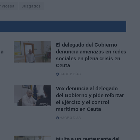
mvicesa
Juzgados
El delegado del Gobierno
la
denuncia amenazas en redes
sociales en plena crisis en
Ceuta
HACE 2 DÍAS
Vox denuncia al delegado
del Gobierno y pide reforzar
el Ejército y el control
marítimo en Ceuta
HACE 3 DÍAS
Multa a un restaurante del