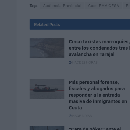
Tags:
Audiencia Provincial
Caso EMVICESA
E
Related
Posts
Cinco taxistas marroquíes,
entre los condenados tras 
avalancha en Tarajal
HACE 22 HORAS
Más personal forense,
fiscales y abogados para
responder a la entrada
masiva de inmigrantes en
Ceuta
HACE 3 DÍAS
"Cara de póker" ante el