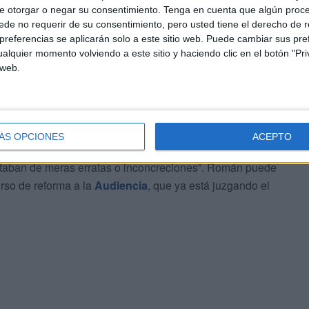
e otorgar o negar su consentimiento.
Tenga en cuenta que algún proc
de no requerir de su consentimiento, pero usted tiene el derecho de r
de elaborar informes “omitiendo datos absolutamente
referencias se aplicarán solo a este sitio web. Puede cambiar sus pref
alquier momento volviendo a este sitio y haciendo clic en el botón "Pri
tir “afirmaciones categóricas sobre la norma aplicable y
 web.
s sistemas de adjudicación, e incluso afirmando que
tros cuando si constaban, y ello sin recabar el dictamen
ÁS OPCIONES
ACEPTO
no existen indicios suficientes que permitan sostener que
rataban de meras erratas o inconcreciones”. Román puede
urso de reforma a la
Audiencia
, que ya está juzgando el