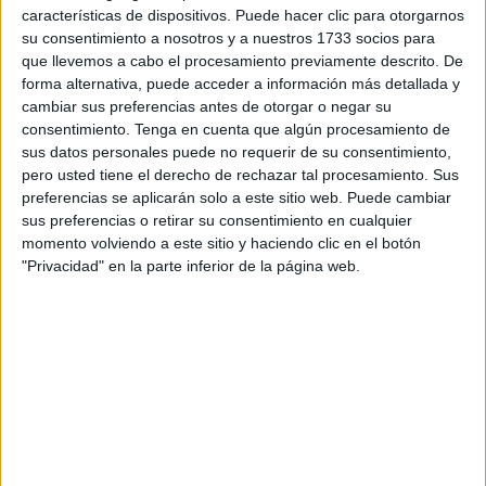
delito de tráfico de personas
. Esa ha sido la decisión
características de dispositivos. Puede hacer clic para otorgarnos
adoptada por el
Juzgado de Instrucción número 3 de
su consentimiento a nosotros y a nuestros 1733 socios para
que llevemos a cabo el procesamiento previamente descrito. De
Ceuta
, plasmada además en una sentencia notificada este
forma alternativa, puede acceder a información más detallada y
pasado viernes al
dueño de una embarcación
que
cambiar sus preferencias antes de otorgar o negar su
estaba atracada en el puerto deportivo.
consentimiento.
Tenga en cuenta que algún procesamiento de
sus datos personales puede no requerir de su consentimiento,
El mismo
dueño
a quien
se le devolvió su propiedad
pero usted tiene el derecho de rechazar tal procesamiento. Sus
náutica tras ser intervenida policialmente y que hoy se ha
preferencias se aplicarán solo a este sitio web. Puede cambiar
sus preferencias o retirar su consentimiento en cualquier
desayunado con una nota de prensa de la Jefatura
momento volviendo a este sitio y haciendo clic en el botón
Superior en la que se le sigue dando
como detenido e
"Privacidad" en la parte inferior de la página web.
implicado
en un delito de pase de inmigrantes al haber
“indicios sólidos de su participación”.
Pero ese comunicado dirigido a los medios está ya caduco
puesto que
la autoridad judicial se encargó de dictar
auto de archivo.
Se ordenó incluso que se le devolviera
la embarcación intervenida y además se recoge en una
resolución judicial a cuyo contenido ha tenido acceso este