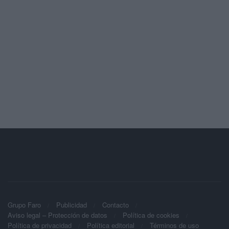
Grupo Faro
Publicidad
Contacto
Aviso legal – Protección de datos
Política de cookies
Política de privacidad
Política editorial
Términos de uso