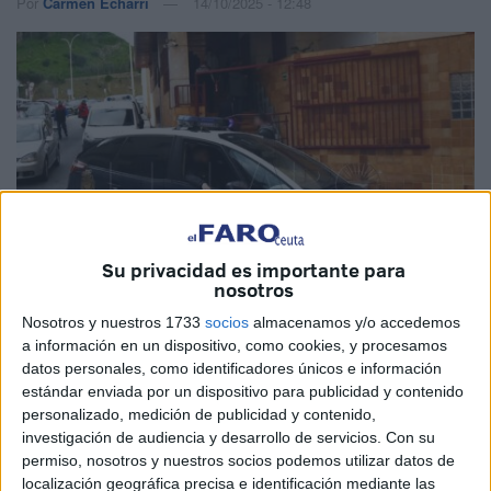
Por
Carmen Echarri
14/10/2025 - 12:48
Su privacidad es importante para
nosotros
Nosotros y nuestros 1733
socios
almacenamos y/o accedemos
a información en un dispositivo, como cookies, y procesamos
Imagen de archivo
datos personales, como identificadores únicos e información
estándar enviada por un dispositivo para publicidad y contenido
personalizado, medición de publicidad y contenido,
investigación de audiencia y desarrollo de servicios.
Con su
permiso, nosotros y nuestros socios podemos utilizar datos de
Archivado
. No tiene absolutamente nada que ver con un
localización geográfica precisa e identificación mediante las