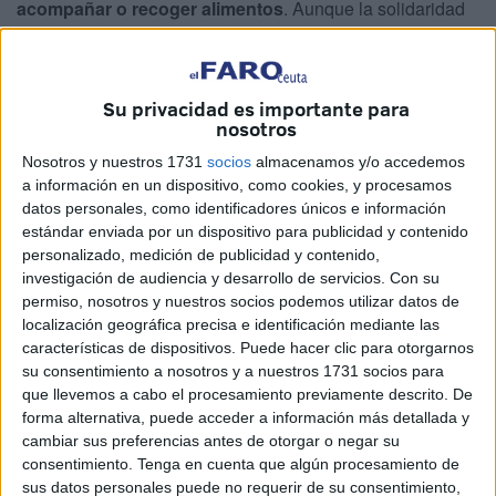
acompañar o recoger alimentos
. Aunque la solidaridad
es un gran motor de movilización, no está en su mejor
punto dentro de la delegación de
Cáritas Ceuta.
Su privacidad es importante para
La entidad, ante la necesidad de un relevo generacional,
nosotros
sale a las redes sociales y otros canales para pedir más
Nosotros y nuestros 1731
socios
almacenamos y/o accedemos
participación. La organización con base cristiana ya ha
a información en un dispositivo, como cookies, y procesamos
hecho su parte. Ha anunciado su búsqueda de voluntarios
datos personales, como identificadores únicos e información
con un número de contacto adjunto, el
956 516872
.
estándar enviada por un dispositivo para publicidad y contenido
personalizado, medición de publicidad y contenido,
Ahora es el turno de los ceutíes, que son los que deben
investigación de audiencia y desarrollo de servicios.
Con su
decidir si acudir o no a su llamada. Fernando Sotomayor,
permiso, nosotros y nuestros socios podemos utilizar datos de
localización geográfica precisa e identificación mediante las
responsable a cargo del ente, admite que no es una tarea
características de dispositivos. Puede hacer clic para otorgarnos
sencilla atraer nuevas caras.
su consentimiento a nosotros y a nuestros 1731 socios para
que llevemos a cabo el procesamiento previamente descrito. De
Jóvenes
forma alternativa, puede acceder a información más detallada y
cambiar sus preferencias antes de otorgar o negar su
consentimiento.
Tenga en cuenta que algún procesamiento de
“Cuesta bastante involucrar a las personas jóvenes en
sus datos personales puede no requerir de su consentimiento,