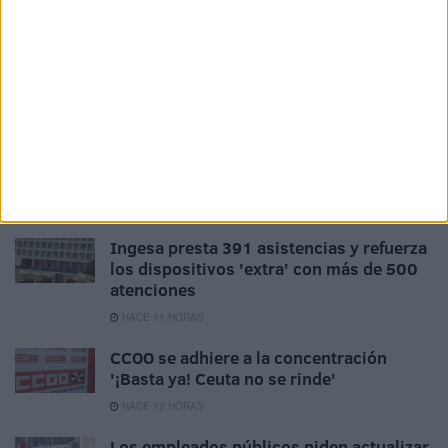
consecuencias que acabarán pagando trabajadores y
ciudadanos”. Por eso,
Solidaridad
exige “menos
propaganda, menos maquillaje y más plantilla”.
Tags:
CCOO
Ingesa
Partido Popular (PP)
Sindicatos
Solidaridad
Related
Posts
Ingesa presta 391 asistencias y refuerza
los dispositivos 'extra' con más de 500
atenciones
HACE 11 HORAS
CCOO se adhiere a la concentración
'¡Basta ya! Ceuta no se rinde'
HACE 12 HORAS
Los empleados públicos piden actualizar