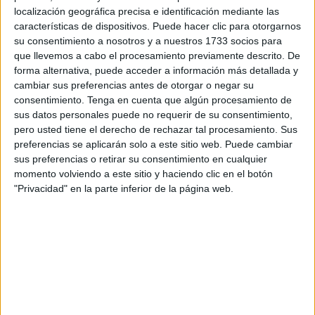
localización geográfica precisa e identificación mediante las
mejoradas sus condiciones, manteniéndose además una
características de dispositivos. Puede hacer clic para otorgarnos
ponderación de horas nocturnas muy inferior a la que ya
su consentimiento a nosotros y a nuestros 1733 socios para
se aplica en otros
servicios de salud
del país", ha
que llevemos a cabo el procesamiento previamente descrito. De
continuado en nota de prensa.
forma alternativa, puede acceder a información más detallada y
cambiar sus preferencias antes de otorgar o negar su
El
Partido Popular
considera "incomprensible" que el
consentimiento.
Tenga en cuenta que algún procesamiento de
sus datos personales puede no requerir de su consentimiento,
Ingesa
"haya optado por aplicar el modelo menos
pero usted tiene el derecho de rechazar tal procesamiento. Sus
favorable para los trabajadores en lugar de avanzar hacia
preferencias se aplicarán solo a este sitio web. Puede cambiar
criterios que permitan equiparar las
condiciones
sus preferencias o retirar su consentimiento en cualquier
laborales
de
Ceuta y Melilla
con las del resto del territorio
momento volviendo a este sitio y haciendo clic en el botón
"Privacidad" en la parte inferior de la página web.
nacional".
A esta situación se suma la preocupación existente entre
los
facultativos
por el elevado número de horas de
guardia
que siguen soportando muchos profesionales. El
PP de Ceuta
advierte de que "resulta incompatible hablar
de mejora laboral mientras se mantienen
cargas
asistenciales
que ponen en riesgo tanto el descanso de