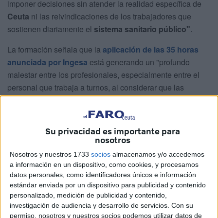
imponer decisiones sin atender la realidad específica de
Ceuta
ni las reivindicaciones de los trabajadores que
sostienen diariamente el
sistema sanitario público"
.
La formación señala que la
aplicación de las 35 horas
anunciada por Ingesa
está generando un "profundo
malestar entre los profesionales, especialmente entre el
personal que trabaja a turnos, al considerar que las
mejoras planteadas son claramente insuficientes y muy
alejadas de las condiciones que ya existen en otras
comunidades autónomas"
.
Su privacidad es importante para
nosotros
Exigen al Ingesa "una aplicación
Nosotros y nuestros 1733
socios
almacenamos y/o accedemos
real y justa de las 35 horas"
a información en un dispositivo, como cookies, y procesamos
datos personales, como identificadores únicos e información
estándar enviada por un dispositivo para publicidad y contenido
"Mientras al personal fijo de mañana se le reconoce una
personalizado, medición de publicidad y contenido,
reducción mucho mayor de jornada, los trabajadores
investigación de audiencia y desarrollo de servicios.
Con su
sometidos a
turnicidad
y
nocturnidad
apenas ven
permiso, nosotros y nuestros socios podemos utilizar datos de