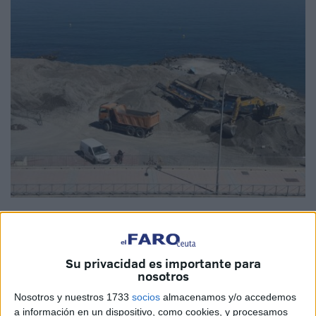
Imagen cedida
Su privacidad es importante para
nosotros
El presidente de la
barriada Príncipe Felipe
, Ahmed
Nosotros y nuestros 1733
socios
almacenamos y/o accedemos
Soltani, ha denunciado la situación que soportan los
a información en un dispositivo, como cookies, y procesamos