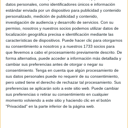
vecinos con el
estado de la playa del Tarajal
, en Ceuta.
datos personales, como identificadores únicos e información
estándar enviada por un dispositivo para publicidad y contenido
“Quiero empezar dejando constancia de que los vecinos
personalizado, medición de publicidad y contenido,
han venido a quejarse personalmente, y sinceramente no
investigación de audiencia y desarrollo de servicios.
Con su
esperaba tanta gente acudiendo esta vez para trasladar su
permiso, nosotros y nuestros socios podemos utilizar datos de
localización geográfica precisa e identificación mediante las
preocupación
y confiar en mí para hacerlo llegar”, explica
características de dispositivos. Puede hacer clic para otorgarnos
en declaraciones a este periódico.
su consentimiento a nosotros y a nuestros 1733 socios para
que llevemos a cabo el procesamiento previamente descrito. De
“No se puede seguir repitiendo el mismo patrón todos los
forma alternativa, puede acceder a información más detallada y
años. Se anuncia públicamente que las playas están listas
cambiar sus preferencias antes de otorgar o negar su
para la temporada, pero
la realidad es que playa del
consentimiento.
Tenga en cuenta que algún procesamiento de
sus datos personales puede no requerir de su consentimiento,
Tarajal vuelve a quedarse atrás
, como si fuera una playa
pero usted tiene el derecho de rechazar tal procesamiento. Sus
de segunda categoría”, expone.
preferencias se aplicarán solo a este sitio web. Puede cambiar
sus preferencias o retirar su consentimiento en cualquier
“Y no lo es”, añade Soltani, ya que “estamos hablando de
momento volviendo a este sitio y haciendo clic en el botón
una de las zonas más visibles y transitadas de toda la
"Privacidad" en la parte inferior de la página web.
ciudad, paso diario de vecinos, visitantes y de miles de
personas que cruzan la frontera”.