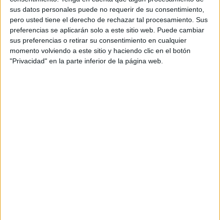
conlleva una lucha. Es por ello por lo que ha insistido en
sus datos personales puede no requerir de su consentimiento,
que la colaboración
en estos eventos es fundamental
.
pero usted tiene el derecho de rechazar tal procesamiento. Sus
preferencias se aplicarán solo a este sitio web. Puede cambiar
Lara ha trasladado que “ese gran progreso al que ha
sus preferencias o retirar su consentimiento en cualquier
momento volviendo a este sitio y haciendo clic en el botón
hecho referencia mi compañera se consiguió en 1919”. Ha
"Privacidad" en la parte inferior de la página web.
detallado que “
no fue algo pacífico
. Esto significa que, en
este país la clase trabajadora ha logrado sus avances con
esfuerzo. Nadie les ha regalado nada”.
Actualización
Asimismo, Aparicio ha asegurado que mantener la jornada
de cuarenta horas no se corresponde con el contexto
social, digital y laboral del presente. “Fue una conquista
del movimiento obrero de un siglo. Actualmente, los
profesionales son más eficientes y productivos. Continuar
con este horario
no responde a los avances
tecnológicos
ni a la conciliación familiar”, ha explicado.