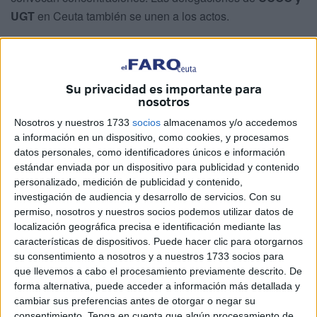
UGT
en Ceuta también se unen a los actos.
Ángel Lara y Yolanda Aparicio, secretarios generales de
las dos entidades, han hecho este lunes un llamamiento a
la ciudadanía para
hacerse eco de esta petición
. Es por
Su privacidad es importante para
nosotros
ello por lo que las organizaciones locales otorgan a los
vecinos de Ceuta un espacio en el que expresar su apoyo
Nosotros y nuestros 1733
socios
almacenamos y/o accedemos
a la implantación de dicha medida.
a información en un dispositivo, como cookies, y procesamos
datos personales, como identificadores únicos e información
Los ceutíes tienen dos oportunidades para sumarse a la
estándar enviada por un dispositivo para publicidad y contenido
personalizado, medición de publicidad y contenido,
demanda. La primera, una
concentración en el Chorrillo
.
investigación de audiencia y desarrollo de servicios.
Con su
La segunda, una más simbólica en la plaza de los Reyes
permiso, nosotros y nuestros socios podemos utilizar datos de
este miércoles. Ambas tienen lugar a las doce de la
localización geográfica precisa e identificación mediante las
mañana.
características de dispositivos. Puede hacer clic para otorgarnos
su consentimiento a nosotros y a nuestros 1733 socios para
El objetivo es mostrar de forma pública la postura a favor
que llevemos a cabo el procesamiento previamente descrito. De
forma alternativa, puede acceder a información más detallada y
de la incorporación de esta disminución del horario.
cambiar sus preferencias antes de otorgar o negar su
Ramos ha destacado que, todo paso hacia adelante,
consentimiento.
Tenga en cuenta que algún procesamiento de