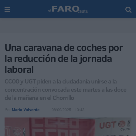
Una caravana de coches por
la reducción de la jornada
laboral
CCOO y UGT piden a la ciudadanía unirse a la
concentración convocada este martes a las doce
de la mañana en el Chorrillo
Por
María Valverde
08/09/2025 - 13:43