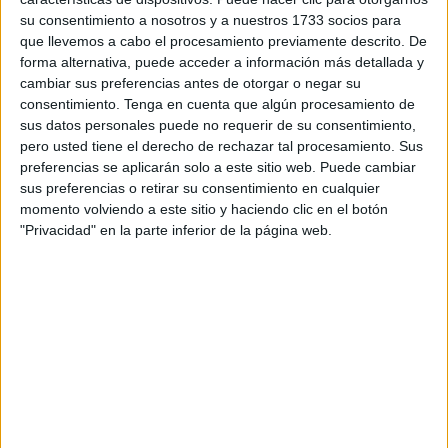
fronteras abrieron
, pero con otro sistema de control vía
su consentimiento a nosotros y a nuestros 1733 socios para
que llevemos a cabo el procesamiento previamente descrito. De
aplicación del visado
.
forma alternativa, puede acceder a información más detallada y
cambiar sus preferencias antes de otorgar o negar su
Hoy, con la atención puesta en el hantavirus y todo lo que
consentimiento.
Tenga en cuenta que algún procesamiento de
aún no se sabe de él, comienzan a difundirse bulos
sus datos personales puede no requerir de su consentimiento,
tomando como escenario, de nuevo, esas fronteras.
pero usted tiene el derecho de rechazar tal procesamiento. Sus
preferencias se aplicarán solo a este sitio web. Puede cambiar
En Melilla, comunicado de
sus preferencias o retirar su consentimiento en cualquier
momento volviendo a este sitio y haciendo clic en el botón
Delegación
"Privacidad" en la parte inferior de la página web.
Hace unos días le tocó a
Melilla
, ahora, en redes sociales
y en medios de comunicación de Marruecos, se difunden
montajes falsos indicando que la frontera del Tarajal
cierra por el hantavirus
.
Es un bulo
, no hay absolutamente ni un solo cambio, ni
una medida no solo en frontera sino en cualquier otro