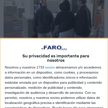
Imagen de archivo
Su privacidad es importante para
nosotros
Nosotros y nuestros 1733
socios
almacenamos y/o accedemos
Ceuta y Melilla
sufrieron
largos cierres de frontera con
a información en un dispositivo, como cookies, y procesamos
Marruecos
durante la época del
coronavirus
. Aquella
datos personales, como identificadores únicos e información
estándar enviada por un dispositivo para publicidad y contenido
situación separó durante meses y meses a ciudadanos
personalizado, medición de publicidad y contenido,
hasta la regularización del paso. La misma se recuerda
investigación de audiencia y desarrollo de servicios.
Con su
ahora, pero en forma de bulo, a costa del
hantavirus
.
permiso, nosotros y nuestros socios podemos utilizar datos de
localización geográfica precisa e identificación mediante las
Aquella situación tardó en normalizarse, de hecho
las
características de dispositivos. Puede hacer clic para otorgarnos