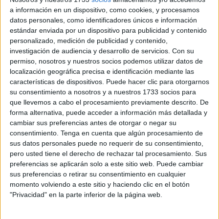
prosperidad compartida en la que ambos nos podíamos
a información en un dispositivo, como cookies, y procesamos
datos personales, como identificadores únicos e información
beneficiar”.
estándar enviada por un dispositivo para publicidad y contenido
personalizado, medición de publicidad y contenido,
Otra de las personas que vivió todo esto de primera mano
investigación de audiencia y desarrollo de servicios.
Con su
fue el inspector jefe de la
Policía Nacional
destinado en la
permiso, nosotros y nuestros socios podemos utilizar datos de
frontera del Tarajal, Pablo Gómez Barajas. “Fue una noche
localización geográfica precisa e identificación mediante las
muy especial, ya que la gente estaba ansiosa por esa
características de dispositivos. Puede hacer clic para otorgarnos
su consentimiento a nosotros y a nuestros 1733 socios para
reapertura que llevaban esperando durante mucho tiempo.
que llevemos a cabo el procesamiento previamente descrito. De
Fue una noche de mucho trabajo y cruzaron muchas
forma alternativa, puede acceder a información más detallada y
personas. Sobre todo de Ceuta a
Marruecos
. Entrar entró
cambiar sus preferencias antes de otorgar o negar su
gente, pero no tanta como esperábamos. Muchos ceutíes
consentimiento.
Tenga en cuenta que algún procesamiento de
sus datos personales puede no requerir de su consentimiento,
aprovecharon y salieron tanto en moto, coches como
pero usted tiene el derecho de rechazar tal procesamiento. Sus
andando para reencontrarse con familiares y amigos
preferencias se aplicarán solo a este sitio web. Puede cambiar
después de tantísimo tiempo sin poder verse por la
crisis
sus preferencias o retirar su consentimiento en cualquier
sanitaria
”, recuerda.
momento volviendo a este sitio y haciendo clic en el botón
"Privacidad" en la parte inferior de la página web.
Reapertura. El paso del Tarajal abrió