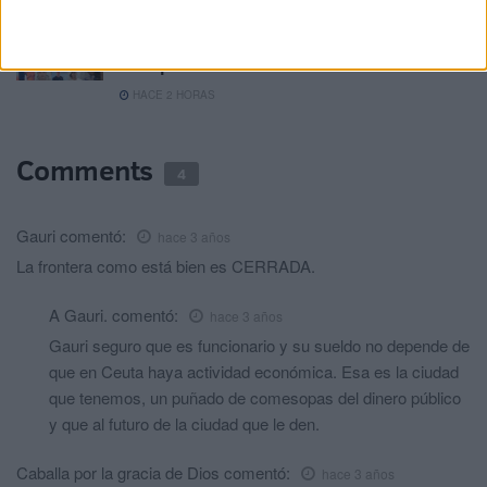
La lista crece: 11 nuevas historias de
desaparecidos tras la avalancha en Ceuta
HACE 2 HORAS
Comments
4
Gauri
comentó:
hace 3 años
La frontera como está bien es CERRADA.
A Gauri.
comentó:
hace 3 años
Gauri seguro que es funcionario y su sueldo no depende de
que en Ceuta haya actividad económica. Esa es la ciudad
que tenemos, un puñado de comesopas del dinero público
y que al futuro de la ciudad que le den.
Caballa por la gracia de Dios
comentó:
hace 3 años