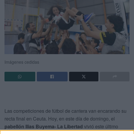
Imágenes cedidas
Las competiciones de fútbol de cantera van encarando su
recta final en Ceuta. Hoy, en este día de domingo, el
pabellón Ilias Buyema- La Libertad
vivió este último