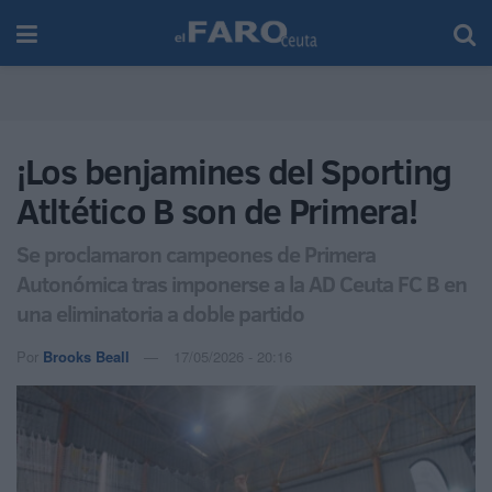
¡Los benjamines del Sporting
Atltético B son de Primera!
Se proclamaron campeones de Primera
Autonómica tras imponerse a la AD Ceuta FC B en
una eliminatoria a doble partido
Por
Brooks Beall
17/05/2026 - 20:16