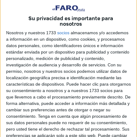
arreón con intensidad con la celebración de todo un
carrusel de encuentros en busca de los campeones de las
diferentes categorías.
Su privacidad es importante para
nosotros
Uno de los grandes protagonistas fue el
Sporting Atlético
Nosotros y nuestros 1733
socios
almacenamos y/o accedemos
B
que, en la categoría benjamín de fútbol sala, se llevó el
a información en un dispositivo, como cookies, y procesamos
título como
campeón del play-off de la 2ª Autonómica
datos personales, como identificadores únicos e información
de
fútbol sala
. Lo hizo tras imponerse a
la AD Ceuta B
,
estándar enviada por un dispositivo para publicidad y contenido
personalizado, medición de publicidad y contenido,
en el partido de vuelta que terminó por resolver esta
investigación de audiencia y desarrollo de servicios.
Con su
emocionante eliminatoria. Un título con el que, además,
permiso, nosotros y nuestros socios podemos utilizar datos de
consigue el ascenso a Primera Autonómica
, echando el
localización geográfica precisa e identificación mediante las
cierre con broche de oro a una temporada fantástica para
características de dispositivos. Puede hacer clic para otorgarnos
su consentimiento a nosotros y a nuestros 1733 socios para
ellos.
que llevemos a cabo el procesamiento previamente descrito. De
forma alternativa, puede acceder a información más detallada y
cambiar sus preferencias antes de otorgar o negar su
consentimiento.
Tenga en cuenta que algún procesamiento de
sus datos personales puede no requerir de su consentimiento,
pero usted tiene el derecho de rechazar tal procesamiento. Sus
preferencias se aplicarán solo a este sitio web. Puede cambiar