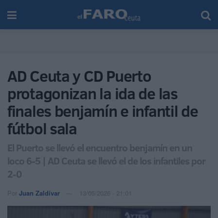
AD Ceuta y CD Puerto
protagonizan la ida de las
finales benjamín e infantil de
fútbol sala
El Puerto se llevó el encuentro benjamín en un
loco 6-5 | AD Ceuta se llevó el de los infantiles por
2-0
Por
Juan Zaldívar
13/05/2026 - 21:01