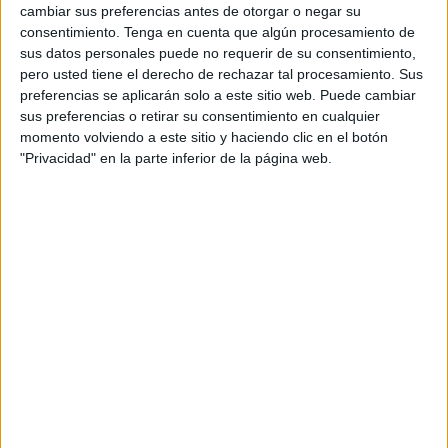
benjamines y de infantiles.
cambiar sus preferencias antes de otorgar o negar su
consentimiento.
Tenga en cuenta que algún procesamiento de
Era el momento para la ida de las finales en La
sus datos personales puede no requerir de su consentimiento,
Libertad
. Por el lado de los benjamines, se medían CD
pero usted tiene el derecho de rechazar tal procesamiento. Sus
preferencias se aplicarán solo a este sitio web. Puede cambiar
Puerto y AD Ceuta. Por el lado de infantiles, equipos en
sus preferencias o retirar su consentimiento en cualquier
representación de los mismos escudos.
momento volviendo a este sitio y haciendo clic en el botón
"Privacidad" en la parte inferior de la página web.
Benjamines
El encuentro de los conjuntos de benjamines estuvo
protagonizado por la locura y por los goles. El luminoso
del pabellón La Libertad terminó
los cuarenta minutos de
juego sobre el 40x20 con un 6-5
en el luminoso con el
CD Puerto liderando de cara a la final.
Seis goles tuvo la primera parte
.
El CD Puerto
se
adelantó primero poniendo el 2-0 en el luminoso de la
cancha. En los últimos 10 minutos, el conjunto de la