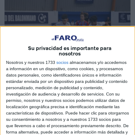
Su privacidad es importante para
nosotros
Nosotros y nuestros 1733
socios
almacenamos y/o accedemos
a información en un dispositivo, como cookies, y procesamos
datos personales, como identificadores únicos e información
estándar enviada por un dispositivo para publicidad y contenido
Fotos: RF
personalizado, medición de publicidad y contenido,
investigación de audiencia y desarrollo de servicios.
Con su
permiso, nosotros y nuestros socios podemos utilizar datos de
localización geográfica precisa e identificación mediante las
Las temporadas 2025-2026 de la
Federación de Fútbol
características de dispositivos. Puede hacer clic para otorgarnos
su consentimiento a nosotros y a nuestros 1733 socios para
de Ceuta
empiezan a ver llegar su fin, lentamente. Este ha
que llevemos a cabo el procesamiento previamente descrito. De
sido el caso de los campeonatos de fútbol sala
de
forma alternativa, puede acceder a información más detallada y